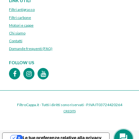
LINK UTILI
Filtri antigrasso
Filtri carbone
Motori e cappe
Chi siamo
Contatti
Domande frequenti (FAQ)
FOLLOW US
FiltroCappa.it - Tutti i diritti sono riservati - P.IVA IT03724420264
CREDITS
Le tue preferenze relative alla privacy