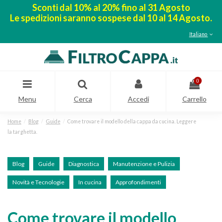
Sconti dal 10% al 20% fino al 31 Agosto
Le spedizioni saranno sospese dal 10 al 14 Agosto.
Italiano
0
Menu
Cerca
Accedi
Carrello
Home
Blog
Guide
Come trovare il modello della cappa da cucina. Leggere
la targhetta.
Blog
Guide
Diagnostica
Manutenzione e Pulizia
Novità e Tecnologie
In cucina
Approfondimenti
Come trovare il modello