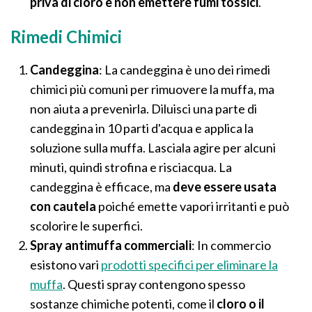
priva di cloro e non emettere fumi tossici
.
Rimedi Chimici
Candeggina
: La candeggina è uno dei rimedi
chimici più comuni per rimuovere la muffa, ma
non aiuta a prevenirla. Diluisci una parte di
candeggina in 10 parti d'acqua e applica la
soluzione sulla muffa. Lasciala agire per alcuni
minuti, quindi strofina e risciacqua. La
candeggina è efficace, ma
deve essere usata
con cautela
poiché emette vapori irritanti e può
scolorire le superfici.
Spray antimuffa commerciali
: In commercio
esistono vari
prodotti specifici per eliminare la
muffa
. Questi spray contengono spesso
sostanze chimiche potenti, come il
cloro o il