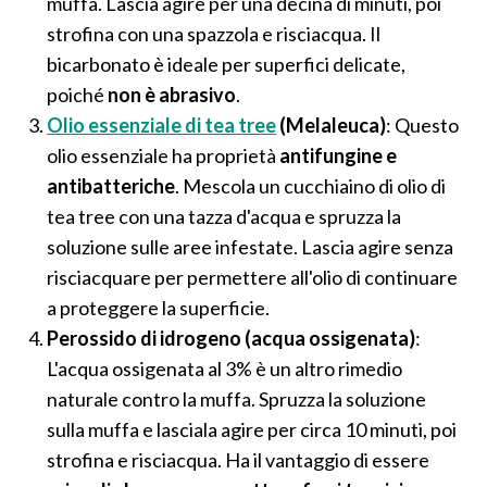
muffa. Lascia agire per una decina di minuti, poi
strofina con una spazzola e risciacqua. Il
bicarbonato è ideale per superfici delicate,
poiché
non è abrasivo
.
Olio essenziale di tea tree
(Melaleuca)
: Questo
olio essenziale ha proprietà
antifungine e
antibatteriche
. Mescola un cucchiaino di olio di
tea tree con una tazza d'acqua e spruzza la
soluzione sulle aree infestate. Lascia agire senza
risciacquare per permettere all'olio di continuare
a proteggere la superficie.
Perossido di idrogeno (acqua ossigenata)
:
L'acqua ossigenata al 3% è un altro rimedio
naturale contro la muffa. Spruzza la soluzione
sulla muffa e lasciala agire per circa 10 minuti, poi
strofina e risciacqua. Ha il vantaggio di essere