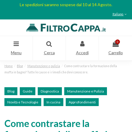
Le spedizioni saranno sospese dal 10 al 14 Agosto.
Italiano
0
Menu
Cerca
Accedi
Carrello
Home
Blog
Manutenzione e pulizia
Come contrastare la formazione della
muffa in bagno? Tutte le cause e i rimedi che devi conoscere.
Blog
Guide
Diagnostica
Manutenzione e Pulizia
Novità e Tecnologie
In cucina
Approfondimenti
Come contrastare la