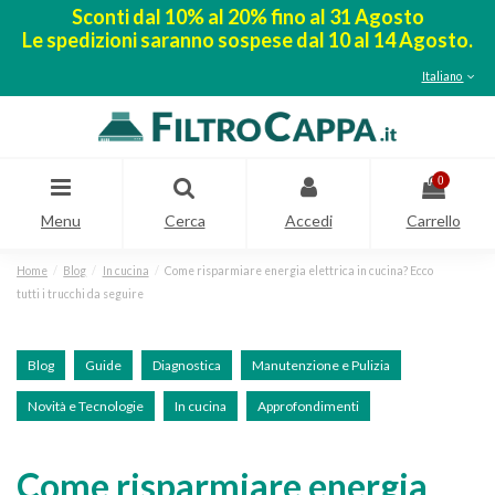
Sconti dal 10% al 20% fino al 31 Agosto
Le spedizioni saranno sospese dal 10 al 14 Agosto.
Italiano
0
Menu
Cerca
Accedi
Carrello
Home
Blog
In cucina
Come risparmiare energia elettrica in cucina? Ecco
tutti i trucchi da seguire
Blog
Guide
Diagnostica
Manutenzione e Pulizia
Novità e Tecnologie
In cucina
Approfondimenti
Come risparmiare energia