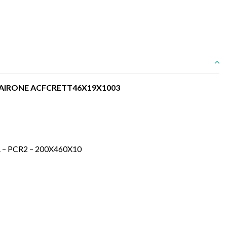
ppa AIRONE ACFCRETT46X19X1003
 – PCR2 – 200X460X10