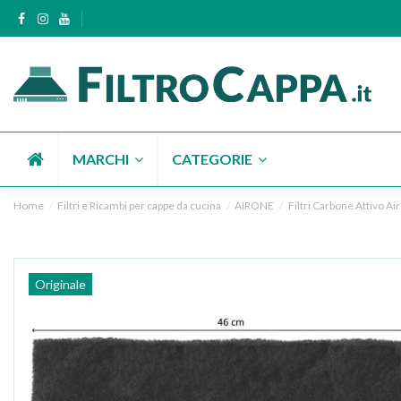
MARCHI
CATEGORIE
Home
Filtri e Ricambi per cappe da cucina
AIRONE
Filtri Carbone Attivo Ai
Originale