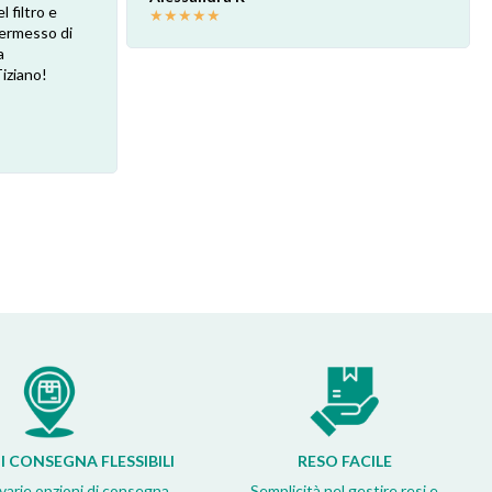
l filtro e
★
★
★
★
★
 permesso di
a
Tiziano!
I CONSEGNA FLESSIBILI
RESO FACILE
 varie opzioni di consegna
Semplicità nel gestire resi e