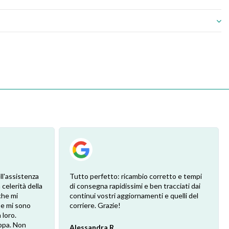
ll'assistenza
Tutto perfetto: ricambio corretto e tempi
 celerità della
di consegna rapidissimi e ben tracciati dai
che mi
continui vostri aggiornamenti e quelli del
 e mi sono
corriere. Grazie!
loro.
ppa. Non
Alessandra R