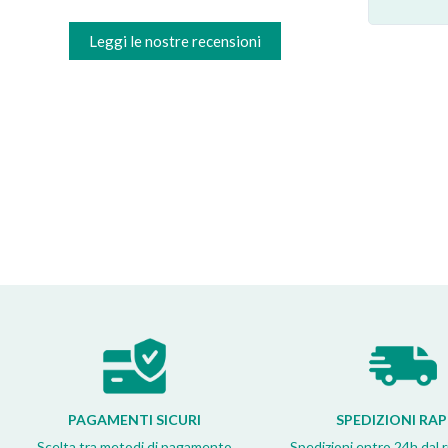
Valter C
★
★
★
★
★
Leggi le nostre recensioni
PAGAMENTI SICURI
SPEDIZIONI RAP
Scelta tra metodi di pagamento
Spedizioni entro 24h dal 