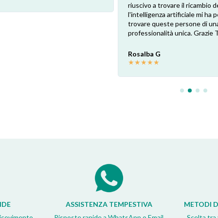
riuscivo a trovare il ricambio de
l'intelligenza artificiale mi ha
trovare queste persone di un
professionalità unica. Grazie 
Rosalba G
★
★
★
★
★
IDE
ASSISTENZA TEMPESTIVA
METODI D
ricevimento
Risposte rapide a WhatsApp o Email
Scelta tra