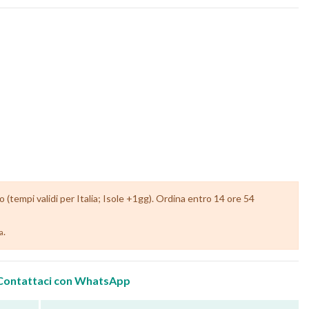
(tempi validi per Italia; Isole +1gg). Ordina entro 14 ore 54
.
ia
Contattaci con WhatsApp