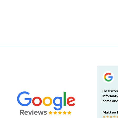
su
Esperienza positiva! Il ricambio è
Ho riscon
te.
esattamente come ben indicato nel sito.
informazi
Consegna veloce e comoda, dopo la
come anch
o.
sostituzione e una profonda pulizia ora la
cappa è come nuova! Grazie
Matteo
mi.
★
★
★
★