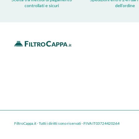
controllati e sicuri
dell’ordine
FiltroCappa.it - Tutti i diritti sono riservati - P.IVA IT03724420264