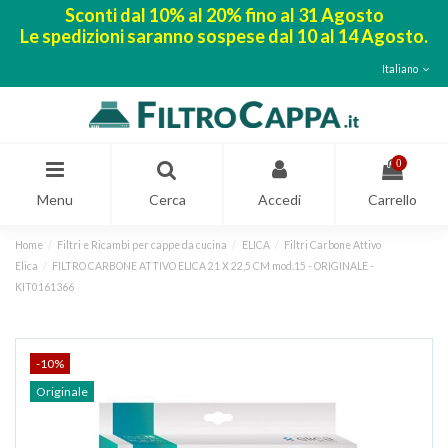
Sconti dal 10% al 20% fino al 31 Agosto
Le spedizioni saranno sospese dal 10 al 14 Agosto.
Italiano
0
Menu
Cerca
Accedi
Carrello
Home
Filtri e Ricambi per cappe da cucina
ELICA
Filtri Carbone Attivo
Elica
FILTRO CARBONE ATTIVO ELICA 21 X 22,5 CM mod.15 - ORIGINALE -
KIT0161366
-10%
Originale