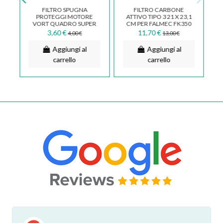
FILTRO SPUGNA
FILTRO CARBONE
5
PROTEGGI MOTORE
ATTIVO TIPO 3 21 X 23,1
VORT QUADRO SUPER
CM PER FALMEC FK350
VORTICE 19 CM
3,60 €
11,70 €
4,00 €
13,00 €
B
1.186.047.003
Aggiungi al
Aggiungi al
carrello
carrello