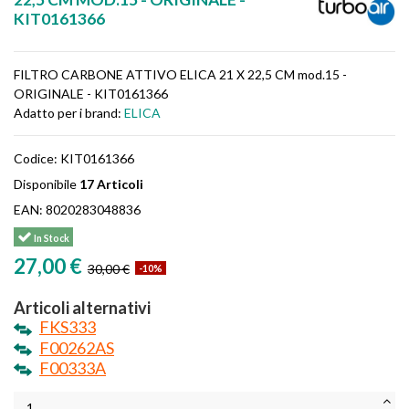
KIT0161366
FILTRO CARBONE ATTIVO ELICA 21 X 22,5 CM mod.15 -
ORIGINALE - KIT0161366
Adatto per i brand:
ELICA
Codice:
KIT0161366
Disponibile
17 Articoli
EAN:
8020283048836
In Stock
27,00 €
30,00 €
-10%
Articoli alternativi
FKS333
F00262AS
F00333A