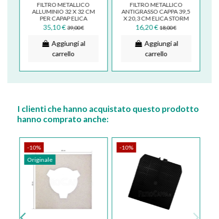
FILTRO METALLICO
FILTRO METALLICO
8
ALLUMINIO 32 X 32 CM
ANTIGRASSO CAPPA 39,5
PER CAPAP ELICA
X 20,3 CM ELICA STORM
TURBOAIR IKEA GF02HA
TURBOAIR 1010FF1
35,10 €
16,20 €
39,00 €
18,00 €
481248058144
Aggiungi al
Aggiungi al
carrello
carrello
I clienti che hanno acquistato questo prodotto
hanno comprato anche:
-10%
-10%
Originale