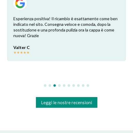
tiva! Il ricambio è esattamente come ben
Ho riscontrato cordial
to. Consegna veloce e comoda, dopo la
rapidità nella spedizi
una profonda pulizia ora la cappa è come
perfetto.
Matteo M
★
★
★
★
★
Leggi le nostre recensioni