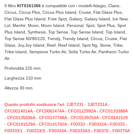
Il filtro
KIT0161366
è compatibile con i modelli Adagio, Claire,
Circus, Circus Plus, Circus Plus Island, Cruise, Flat Glass Plus,
Flat Glass Plus Island, Free Spot, Galaxy, Galaxy Island, Ice New,
Lol, Menhir, Moon, Moon Island, Personal, Spot, Spot Plus, Spot
Plus Island, Synthesis, Top Sense, Top Sense Island, Top Island,
Top Sense 60/90/120, Trendy, Trendy Island, Circus, Cruise, Flat
Glass, Joy,Joy Island, Reef, Reef Island, Spot Ng, Stone, Tribe,
Tribe Island, Sempione Turbo Air, Sofia Turbo Air, Pantheon Turbo
Air..
Profondità
225 mm
Larghezza
210 mm
Altezza
30 mm
Questo prodotto sostituisce l'art. 2JET231 - 2JET231A -
CFC0014014A - CFC0062474A - CFC0122992A - CFC0133388A
- CFC0135036A - CFC0137748A - CFC0139254A - CFC0141529
- CFC0141529A - CFC0141792A - F00332 - F00332A - F00333 -
F00333/1 - F00333/S - F00333A - F00333AS - F00370 - F00370A