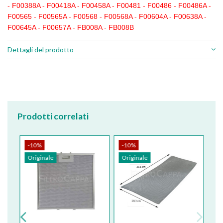
- F00388A - F00418A - F00458A - F00481 - F00486 - F00486A -
F00565 - F00565A - F00568 - F00568A - F00604A - F00638A -
F00645A - F00657A - FB008A - FB008B
Dettagli del prodotto
Prodotti correlati
-10%
-10%
Originale
Originale