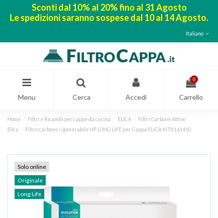
Sconti dal 10% al 20% fino al 31 Agosto
Le spedizioni saranno sospese dal 10 al 14 Agosto.
Italiano
0
Menu
Cerca
Accedi
Carrello
Home
Filtri e Ricambi per cappe da cucina
ELICA
Filtri Carbone Attivo
Elica
Filtro carbone rigenerabile HP LONG LIFE per Cappa ELICA KIT0161410
Solo online
Originale
Long Life