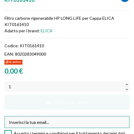
Filtro carbone rigenerabile HP LONG LIFE per Cappa ELICA
KIT0161410
Adatto per i brand:
ELICA
Codice:
KIT0161410
EAN:
8020283049000
In arrivo
0,00 €
Aggiungi al carrello
Accetto i termini e condizioni per il trattamento dei miei dati