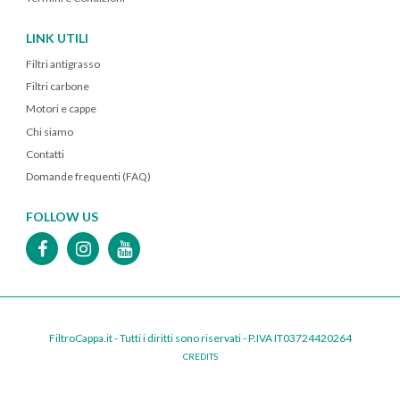
LINK UTILI
Filtri antigrasso
Filtri carbone
Motori e cappe
Chi siamo
Contatti
Domande frequenti (FAQ)
FOLLOW US
FiltroCappa.it - Tutti i diritti sono riservati - P.IVA IT03724420264
CREDITS