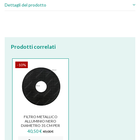
Dettagli del prodotto
Prodotti correlati
-10%
FILTRO METALLICO
ALLUMINIO NERO
DIAMETRO 31 CM PER
CAPPA ELICA AUDREY
40,50 €
45,00 €
GRI0143077A