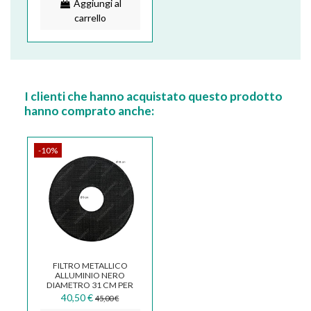
Aggiungi al
carrello
I clienti che hanno acquistato questo prodotto
hanno comprato anche:
-10%
FILTRO METALLICO
ALLUMINIO NERO
DIAMETRO 31 CM PER
CAPPA ELICA AUDREY
40,50 €
45,00 €
GRI0143077A