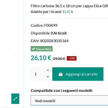
Filtro carbone 36,5 x 18 cm per cappa Eli
Adatto per i brand:
ELICA
Codice:
F00499
Disponibile
3 Articoli
EAN:
8020283035164
Disponibile
26,10 €
29,00 €
-10%
Aggiungi al carrello
Compatibile con i seguenti modelli: