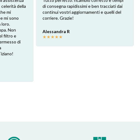
ll'assistenza
Tutto perfetto: ricambio corretto e tempi
 celerità della
di consegna rapidissimi e ben tracciati dai
che mi
continui vostri aggiornamenti e quelli del
 e mi sono
corriere. Grazie!
loro.
ppa. Non
Alessandra R
l filtro e
★
★
★
★
★
 permesso di
a
Tiziano!