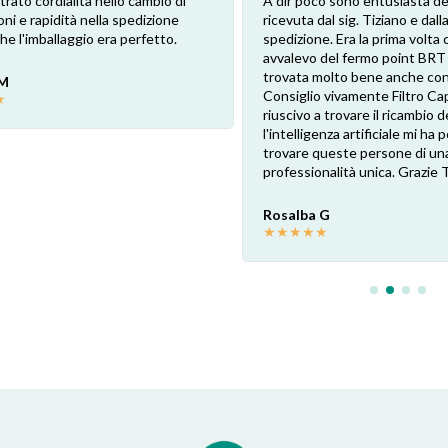
trato cordialità nello cambio di
A dir poco sono entusiasta de
oni e rapidità nella spedizione
ricevuta dal sig. Tiziano e dalla
e l'imballaggio era perfetto.
spedizione. Era la prima volta 
avvalevo del fermo point BRT
trovata molto bene anche con 
 M
Consiglio vivamente Filtro Ca
★
riuscivo a trovare il ricambio de
l'intelligenza artificiale mi ha
trovare queste persone di un
professionalità unica. Grazie 
Rosalba G
★
★
★
★
★