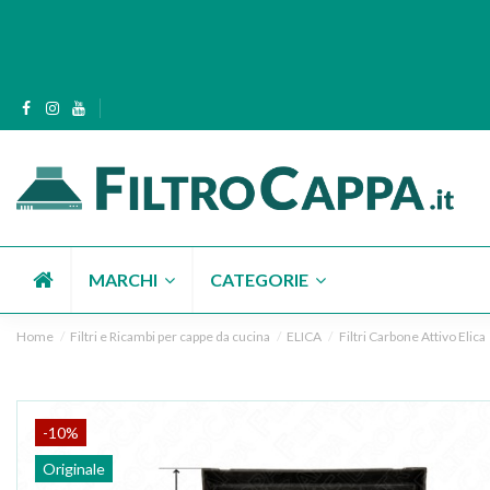
MARCHI
CATEGORIE
Home
Filtri e Ricambi per cappe da cucina
ELICA
Filtri Carbone Attivo Elica
-10%
Originale