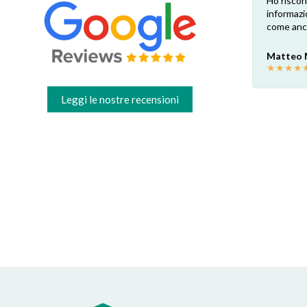
su
Esperienza positiva! Il ricambio è
Ho riscon
te.
esattamente come ben indicato nel sito.
informazi
Consegna veloce e comoda, dopo la
come anch
o.
sostituzione e una profonda pulizia ora la
cappa è come nuova! Grazie
Matteo
mi.
★
★
★
★
Valter C
★
★
★
★
★
Leggi le nostre recensioni