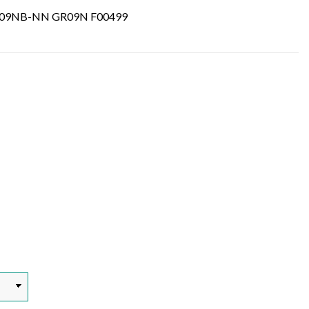
ca GR09NB-NN GR09N F00499