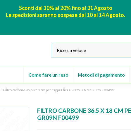
Sconti dal 10% al 20% fino al 31 Agosto
Le spedizioni saranno sospese dal 10 al 14 Agosto.
Come fare un reso
Metodi di pagamento
Filtro carbone 36,5 x 18 cm per cappa Elica GR09NB-NN GR09N F00499
FILTRO CARBONE 36,5 X 18 CM P
GR09N F00499