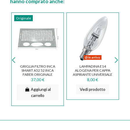
hanno comprato anche:
Originale
Or
In arrivo
GRIGLIA FILTRO INCA
LAMPADINA E14
,5
SMART A52 52 INCA
ALOGENA PER CAPPA
R
FABER ORIGINALE
ASPIRANTE UNIVERSALE
7
133.0065.599
37,00 €
8,00 €
Aggiungi al
Vedi prodotto
carrello