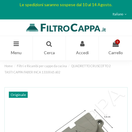
Le spedizioni saranno sospese dal 10 al 14 Agosto.
Italiano
0
Menu
Cerca
Accedi
Carrello
Home
Filtri e Ricambi per cappe da cucina
QUADRETTO CRUSCOTTO 2
TASTI CAPPA FABER INCA 133.0065.602
Originale