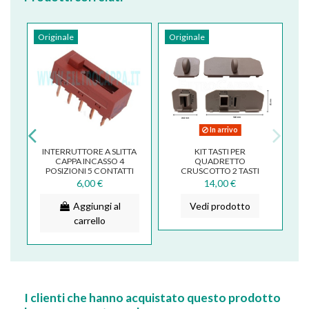
Originale
Originale
In arrivo
TA
INTERRUTTORE A SLITTA
KIT TASTI PER
CAPPA INCASSO 4
QUADRETTO
I
POSIZIONI 5 CONTATTI
CRUSCOTTO 2 TASTI
PER DUE FILE
CAPPA FABER INCA
6,00 €
14,00 €
133.0065.600
Aggiungi al
Vedi prodotto
carrello
I clienti che hanno acquistato questo prodotto