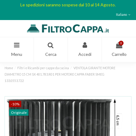
Le spedizioni saranno sospese dal 10 al 14 Agosto.
Italiano
0
Menu
Cerca
Accedi
Carrello
Home
Filtri e Ricambi per cappe da cucina
VENTOLA GIRANTE MOTORE
DIAMETRO 15 CM SX 401.783.R01 PER MOTORE CAPPA FABER SMEG
133.0553.722
-10%
Originale