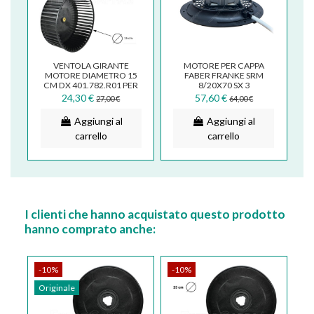
VENTOLA GIRANTE
MOTORE PER CAPPA
MOTORE DIAMETRO 15
FABER FRANKE SRM
CM DX 401.782.R01 PER
8/20X70 SX 3
MOTORE FABER SMEG
991.0542.303
24,30 €
57,60 €
27,00 €
64,00 €
133.0562.837
Aggiungi al
Aggiungi al
carrello
carrello
I clienti che hanno acquistato questo prodotto
hanno comprato anche:
-10%
-10%
Originale