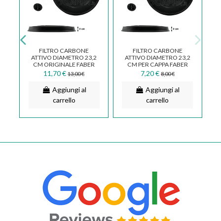
FILTRO CARBONE
FILTRO CARBONE
5
ATTIVO DIAMETRO 23,2
ATTIVO DIAMETRO 23,2
ER
CM ORIGINALE FABER
CM PER CAPPA FABER
G
112.0168.744
SMEG FRANKE ARISTON
11,70 €
7,20 €
13,00 €
8,00 €
Aggiungi al
Aggiungi al
carrello
carrello