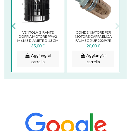
VENTOLA GIRANTE
CONDENSATORE PER
 2
DOPPIA MOTORE PP-V2
MOTORE CAPPA ELICA
M6 M8 DIAMETRO 13 CM
FALMEC 5 UF 2029Y/R
FABER FRANKE SMEG
35,00 €
20,00 €
4120755
Aggiungi al
Aggiungi al
carrello
carrello