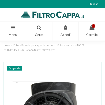
Italiano
0
Menu
Cerca
Accedi
Carrello
Home
Filtri e Ricambi per cappe da cucina
Motore per cappa FABER
FRANKE 4 Velocità INCA SMART 133.0250.768
Originale