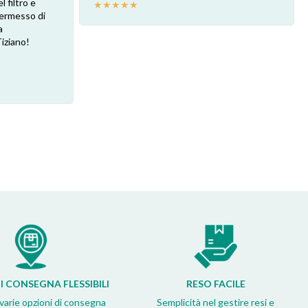
l filtro e
★
★
★
★
★
 permesso di
a
Tiziano!
I CONSEGNA FLESSIBILI
RESO FACILE
 varie opzioni di consegna
Semplicità nel gestire resi e