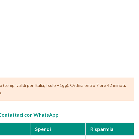
tempi validi per Italia; Isole +1gg). Ordina entro 7 ore 42 minuti.
.
ia
Contattaci con WhatsApp
Spendi
Risparmia