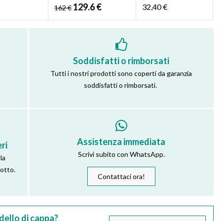
129.6 €
32,40 €
162 €
Soddisfatti o rimborsati
Tutti i nostri prodotti sono coperti da garanzia
.
soddisfatti o rimborsati.
Assistenza immediata
ri
Scrivi subito con WhatsApp.
la
dotto.
Contattaci ora!
dello di cappa?