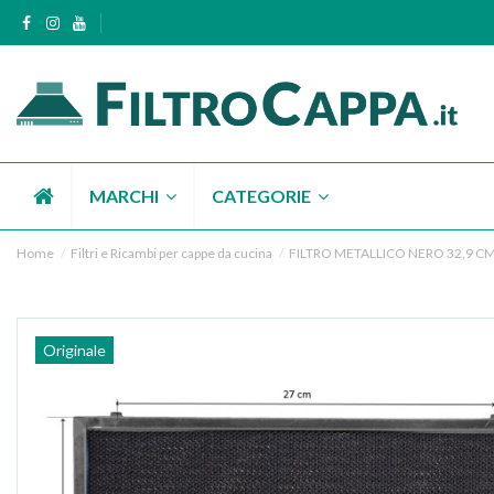
MARCHI
CATEGORIE
Home
Filtri e Ricambi per cappe da cucina
FILTRO METALLICO NERO 32,9 CM
Originale