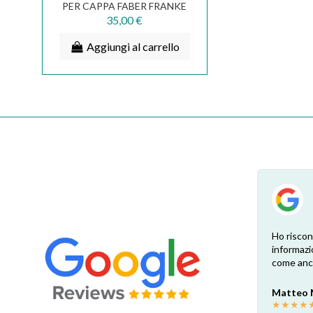
PER CAPPA FABER FRANKE
SMEG IKEA 133.0377.820
35,00 €
Aggiungi al carrello
su
Esperienza positiva! Il ricambio è
Ho riscon
te.
esattamente come ben indicato nel sito.
informazi
Consegna veloce e comoda, dopo la
come anch
o.
sostituzione e una profonda pulizia ora la
cappa è come nuova! Grazie
Matteo
mi.
★
★
★
★