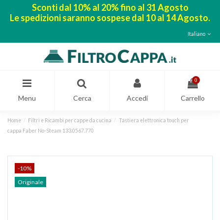
Sconti dal 10% al 20% fino al 31 Agosto
Le spedizioni saranno sospese dal 10 al 14 Agosto.
Italiano
0
Menu
Cerca
Accedi
Carrello
Home
Filtri e Ricambi per cappe da cucina
Tastiera elettronica touch per
cappa Faber No-Steam 133.0567.770
-10%
Originale