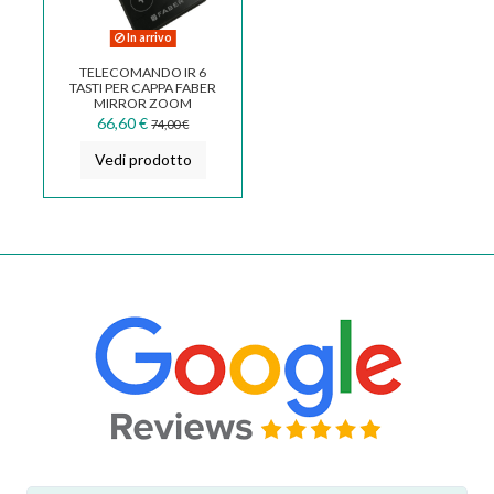
In arrivo
TELECOMANDO IR 6
TASTI PER CAPPA FABER
MIRROR ZOOM
133.0180.074
66,60 €
74,00 €
Vedi prodotto