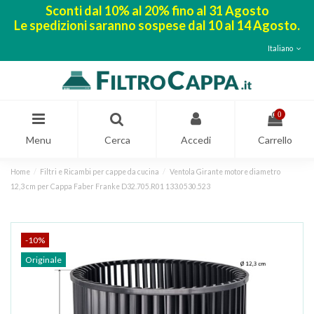
Sconti dal 10% al 20% fino al 31 Agosto
Le spedizioni saranno sospese dal 10 al 14 Agosto.
Italiano
0
Menu
Cerca
Accedi
Carrello
Home
Filtri e Ricambi per cappe da cucina
Ventola Girante motore diametro
12,3 cm per Cappa Faber Franke D32.705.R01 133.0530.523
-10%
Originale