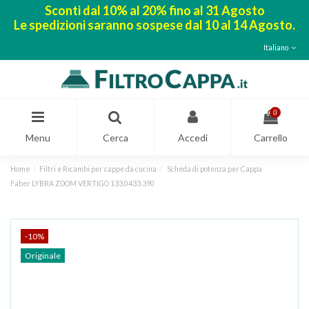
Sconti dal 10% al 20% fino al 31 Agosto
Le spedizioni saranno sospese dal 10 al 14 Agosto.
Italiano
0
Menu
Cerca
Accedi
Carrello
Home
Filtri e Ricambi per cappe da cucina
Scheda di potenza per Cappa
Faber LYBRA ZOOM VERTIGO 133.0433.390
-10%
Originale