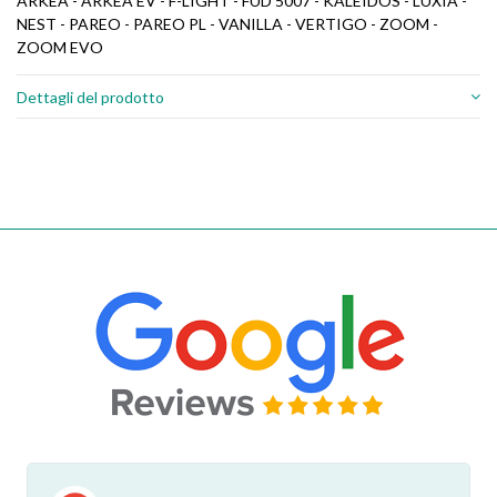
ARKEA - ARKEA EV - F-LIGHT - FUD 5007 - KALEIDOS - LUXIA -
NEST - PAREO - PAREO PL - VANILLA - VERTIGO - ZOOM -
ZOOM EVO
Dettagli del prodotto