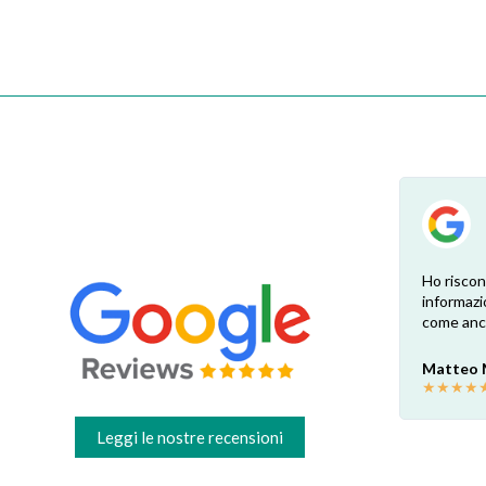
su
Esperienza positiva! Il ricambio è
Ho riscon
te.
esattamente come ben indicato nel sito.
informazi
Consegna veloce e comoda, dopo la
come anch
o.
sostituzione e una profonda pulizia ora la
cappa è come nuova! Grazie
Matteo
mi.
★
★
★
★
Valter C
★
★
★
★
★
Leggi le nostre recensioni