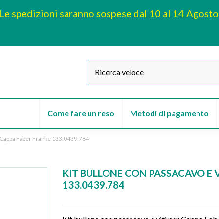
Le spedizioni saranno sospese dal 10 al 14 Agosto
Come fare un reso
Metodi di pagamento
er Cappa Faber Franke 133.0439.784
KIT BULLONE CON PASSACAVO E 
133.0439.784
Kit bullone con passacavo e viti per Cappa Fa