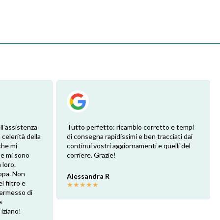
ll'assistenza
Tutto perfetto: ricambio corretto e tempi
 celerità della
di consegna rapidissimi e ben tracciati dai
che mi
continui vostri aggiornamenti e quelli del
 e mi sono
corriere. Grazie!
loro.
ppa. Non
Alessandra R
l filtro e
★
★
★
★
★
 permesso di
a
Tiziano!