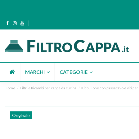
MARCHI
CATEGORIE
Home
Filtri e Ricambi per cappe da cucina
Kit bullone con passacavo e viti p
Originale