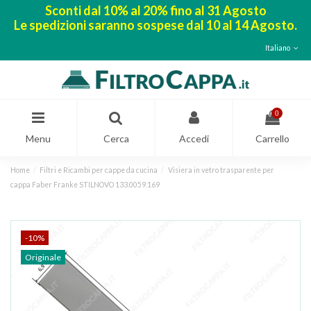
Sconti dal 10% al 20% fino al 31 Agosto
Le spedizioni saranno sospese dal 10 al 14 Agosto.
Italiano
0
Menu
Cerca
Accedi
Carrello
Home
Filtri e Ricambi per cappe da cucina
Visiera in vetro trasparente per
cappa Faber Franke STILNOVO 133.0059.169
-10%
Originale