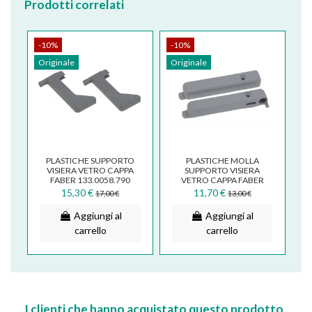
Prodotti correlati
-10%
-10%
Originale
Originale
PLASTICHE SUPPORTO
PLASTICHE MOLLA
VISIERA VETRO CAPPA
SUPPORTO VISIERA
FABER 133.0058.790
VETRO CAPPA FABER
133.0058.791
15,30 €
11,70 €
17,00 €
13,00 €
Aggiungi al
Aggiungi al
carrello
carrello
I clienti che hanno acquistato questo prodotto