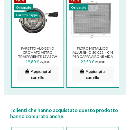
-10%
-10%
Originale
Originale
Faretto cappa
FARETTO ALOGENO
FILTRO METALLICO
CROMATO VETRO
ALLUMINIO 30 X 22,4 CM
TRASPARENTE 12V 20W
PER CAPPA AIRONE AIDA
AIRONE FALMEC
ELEKTRA PUCCINI
19,80 €
22,50 €
22,00 €
25,00 €
BARRIVIERA LAV.IN
FKA131
GALVAMET
Aggiungi al
Aggiungi al
carrello
carrello
I clienti che hanno acquistato questo prodotto
hanno comprato anche: