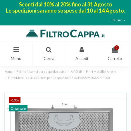
Sconti dal 10% al 20% fino al 31 Agosto
Le spedizioni saranno sospese dal 10 al 14 Agosto.
Italiano
0
Menu
Cerca
Accedi
Carrello
Home
Filtri e Ricambi per cappe da cucina
AIRONE
Filtri Metallici Airone
Filtro Metallico 30 x 22,4 cm per Cappa AIRONE ACFMAA9X30X22MC000
-10%
Originale