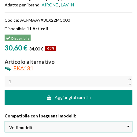
Adatto per i brand:
AIRONE
,
LAV.IN
Codice:
ACFMAA9X30X22MC000
Disponibile
11 Articoli
Disponibile
30,60 €
34,00 €
-10%
Articolo alternativo
FKA131
Aggiungi al carrello
Compatibile con i seguenti modelli: