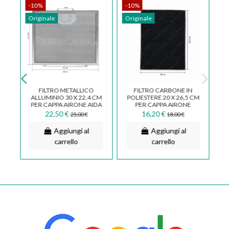
-10%
-10%
Originale
Originale
FILTRO METALLICO
FILTRO CARBONE IN
ALLUMINIO 30 X 22,4 CM
POLIESTERE 20 X 26,5 CM
W
PER CAPPA AIRONE AIDA
PER CAPPA AIRONE
ELEKTRA PUCCINI
ACFCRETT28X20X1002
22,50 €
16,20 €
25,00 €
18,00 €
FKA131
Aggiungi al
Aggiungi al
carrello
carrello