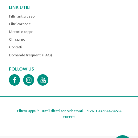
LINK UTILI
Filtri antigrasso
Filtri carbone
Motori e cappe
Chi siamo
Contatti
Domande frequenti (FAQ)
FOLLOW US
FiltroCappa.it - Tutti i diritti sono riservati - P.IVA IT03724420264
CREDITS