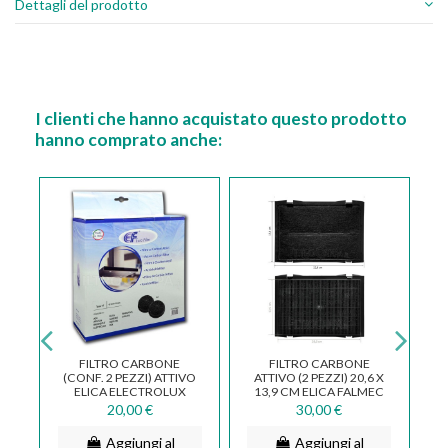
Dettagli del prodotto
I clienti che hanno acquistato questo prodotto
hanno comprato anche:
Or
T
FILTRO CARBONE
FILTRO CARBONE
(CONF. 2 PEZZI) ATTIVO
ATTIVO (2 PEZZI) 20,6 X
CA
ELICA ELECTROLUX
13,9 CM ELICA FALMEC
WHIRPOOL TECNOWIND
BARRIVIERA LINEART
20,00 €
30,00 €
DIAMETRO 15...
Aggiungi al
Aggiungi al