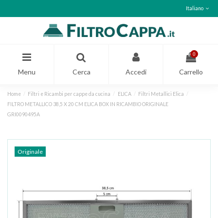
Italiano
0
Menu
Cerca
Accedi
Carrello
Home
Filtri e Ricambi per cappe da cucina
ELICA
Filtri Metallici Elica
FILTRO METALLICO 38,5 X 20 CM ELICA BOX IN RICAMBIO ORIGINALE
GRI0090495A
Originale