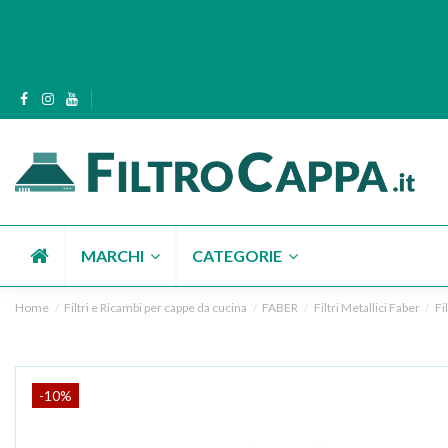
MARCHI
CATEGORIE
Home
Filtri e Ricambi per cappe da cucina
FABER
Filtri Metallici Faber
Fi
-10%