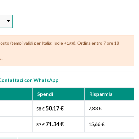
to (tempi validi per Italia; Isole +1gg). Ordina entro 7 ore 18
.
ia
Contattaci con WhatsApp
Spendi
Risparmia
50.17 €
7,83 €
58 €
71.34 €
15,66 €
87 €