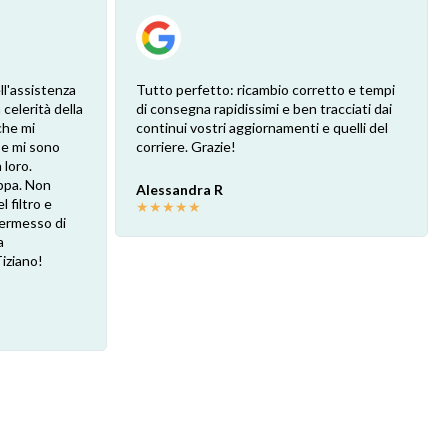
ll'assistenza
Tutto perfetto: ricambio corretto e tempi
 celerità della
di consegna rapidissimi e ben tracciati dai
che mi
continui vostri aggiornamenti e quelli del
 e mi sono
corriere. Grazie!
loro.
ppa. Non
Alessandra R
l filtro e
★
★
★
★
★
 permesso di
a
Tiziano!