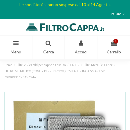
Le spedizioni saranno sospese dal 10 al 14 Agosto.
Italiano
0
Menu
Cerca
Accedi
Carrello
Home
Filtri e Ricambi per cappe da cucina
FABER
Filtri Metallici Faber
FILTRO METALLICO (CONF. 2 PEZZI) 17 x 23,7 CM FABER INCA SMART 52
6094033 112.0157.246