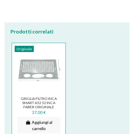
Prodotti correlati
Originale
GRIGLIA FILTRO INCA
SMART A52 52 INCA
FABER ORIGINALE
133.0065.599
37,00 €
Aggiungi al
carrello