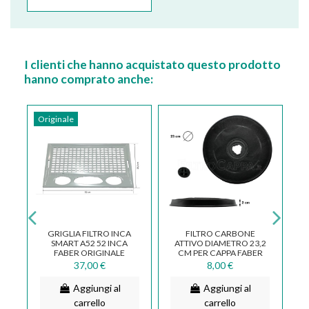
I clienti che hanno acquistato questo prodotto
hanno comprato anche:
Originale
+
GRIGLIA FILTRO INCA
FILTRO CARBONE
I)
SMART A52 52 INCA
ATTIVO DIAMETRO 23,2
O
R
FABER ORIGINALE
CM PER CAPPA FABER
133.0065.599
SMEG FRANKE ARISTON
37,00 €
8,00 €
Aggiungi al
Aggiungi al
carrello
carrello