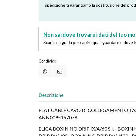
spedizione ti garantiamo la sostituzione del pro
Non sai dove trovare i dati del tuo mo
Scarica la guida per capire quali guardare e dove in
Condividi:
Descrizione
FLAT CABLE CAVO DI COLLEGAMENTO TAS
ANN009516707A
ELICA BOXIN NO DRIP IX/A/60 S.I. - BOXIN 
DRIP IX/A/90 - BOXIN NO DRIP IX/A/120 - B