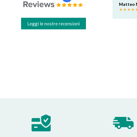
cappa è come nuova! Grazie
Matteo
mi.
★
★
★
★
Valter C
★
★
★
★
★
Leggi le nostre recensioni