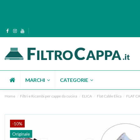
MARCHI
CATEGORIE
Home
Filtri e Ricambi per cappe da cucina
ELICA
Flat Cable Elica
FLAT C
-10%
Originale