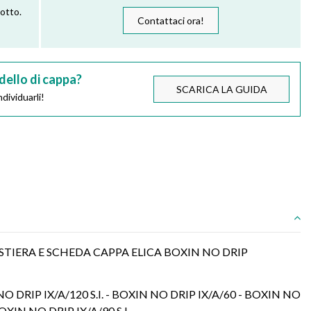
dotto.
Contattaci ora!
dello di cappa?
SCARICA LA GUIDA
dividuarli!
TIERA E SCHEDA CAPPA ELICA BOXIN NO DRIP
NO DRIP IX/A/120 S.I. - BOXIN NO DRIP IX/A/60 - BOXIN NO
OXIN NO DRIP IX/A/90 S.I.