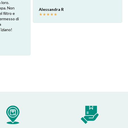
loro.
ppa. Non
Alessandra R
l filtro e
★
★
★
★
★
 permesso di
a
Tiziano!