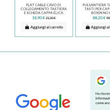
FLAT CABLE CAVO DI
PULSANTIERA T
COLLEGAMENTO TASTIERA
TASTI PER CAP
E SCHEDA CAPPA ELICA
BOXIN NO 
AN01101A/R
AGC0158
18,90 €
88,20 €
21,00 €
98
Aggiungi al carrello
Aggiungi al
su
Esperienza positiva! Il ricambio è
Ho riscon
te.
esattamente come ben indicato nel sito.
informazi
Consegna veloce e comoda, dopo la
come anch
o.
sostituzione e una profonda pulizia ora la