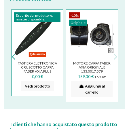
-10%
Esaurito dal produttore,
non più disponibile.
Originale
In arrivo
LETTRONICA
TASTIERA ELETTRONICA
TASTIERA ELETTRONIC
A ORIGINALE
PER CAPPA FABER
CRUSCOTTO CAPPA
000045 ELN
FRANKE ELECTROLUX
FABER AXIA PLUS
018
NUOVA VERSIONE
133.0041.203
 €
39,60 €
0,00 €
194,00 €
44,00 €
133.0386.936
iungi al
Aggiungi al
Vedi prodotto
rello
carrello
I clienti che hanno acquistato questo prodotto