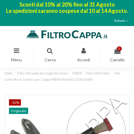
Sconti dal 10% al 20% fino al 31 Agosto
Le spedizioni saranno sospese dal 10 al 14 Agosto.
Italiano
0
Menu
Cerca
Accedi
Carrello
Home
Filtri e Ricambi per cappe da cucina
FABER
Flat Cable Faber
Flat
Cable 90 cm Tastiera per Cappa FABER FRANKE 133.0016.845
-10%
Originale