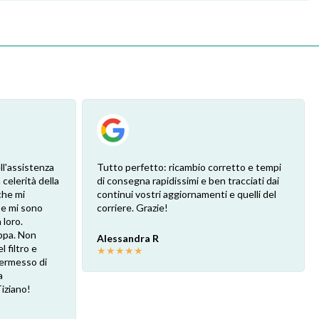
ll'assistenza
Tutto perfetto: ricambio corretto e tempi
 celerità della
di consegna rapidissimi e ben tracciati dai
che mi
continui vostri aggiornamenti e quelli del
 e mi sono
corriere. Grazie!
loro.
ppa. Non
Alessandra R
l filtro e
★
★
★
★
★
 permesso di
a
Tiziano!