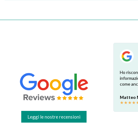
su
Esperienza positiva! Il ricambio è
Ho riscon
te.
esattamente come ben indicato nel sito.
informazi
Consegna veloce e comoda, dopo la
come anch
o.
sostituzione e una profonda pulizia ora la
cappa è come nuova! Grazie
Matteo
mi.
★
★
★
★
Valter C
★
★
★
★
★
Leggi le nostre recensioni