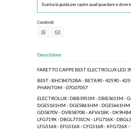
Scarica la guida per capire quali guardare e dove in
Condividi:
Descrizione
FARETTO CAPPE BEST ELECTROLUX LED 3V
BEST : BHC84752BA - BETA90 - 42590 - 425
PHANTOM
 -
07G07057
ELECTROLUX : DBB3951M - DBB3651M - G
DGE5161HM - DGE5861HM - DGE5661HM -
GD5870V - DVB5870B - AFV618K - DK9HB4
LFG719X - DBGL7731CN - LFG716X - DBGL5
LFG516X - EFG516X - CFG516R - KFG726X 