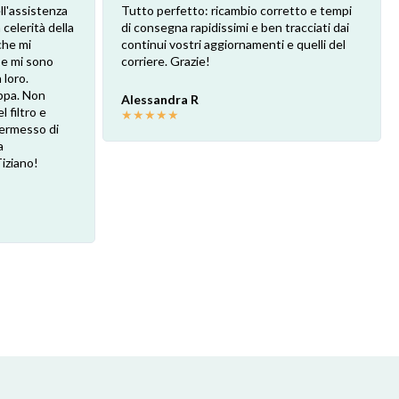
ll'assistenza
Tutto perfetto: ricambio corretto e tempi
 celerità della
di consegna rapidissimi e ben tracciati dai
che mi
continui vostri aggiornamenti e quelli del
 e mi sono
corriere. Grazie!
loro.
ppa. Non
Alessandra R
l filtro e
★
★
★
★
★
 permesso di
a
Tiziano!