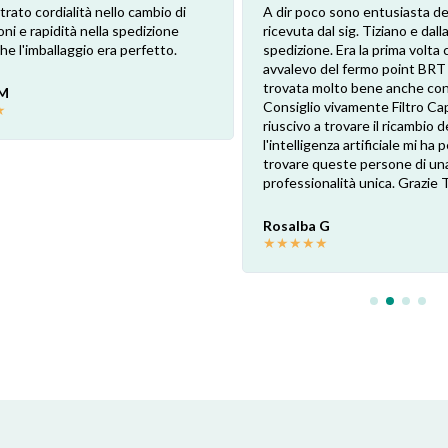
trato cordialità nello cambio di
A dir poco sono entusiasta de
oni e rapidità nella spedizione
ricevuta dal sig. Tiziano e dalla
e l'imballaggio era perfetto.
spedizione. Era la prima volta 
avvalevo del fermo point BRT
trovata molto bene anche con 
 M
Consiglio vivamente Filtro Ca
★
riuscivo a trovare il ricambio de
l'intelligenza artificiale mi ha
trovare queste persone di un
professionalità unica. Grazie 
Rosalba G
★
★
★
★
★