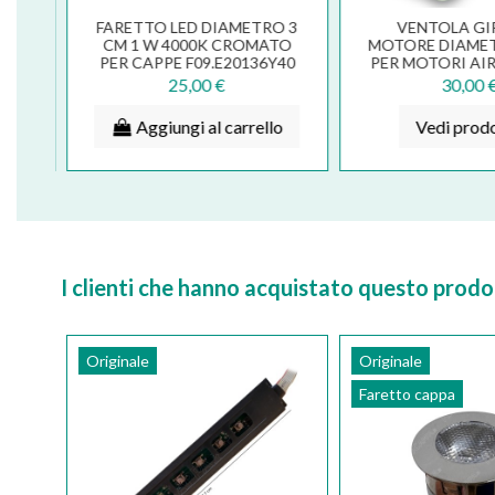
FARETTO LED DIAMETRO 3
VENTOLA GI
PA
CM 1 W 4000K CROMATO
MOTORE DIAMET
2 CM
PER CAPPE F09.E20136Y40
PER MOTORI AIR
00
1000 / 1500 
25,00 €
30,00 
lo
Aggiungi al carrello
Vedi prod
I clienti che hanno acquistato questo pro
Originale
Originale
Faretto cappa