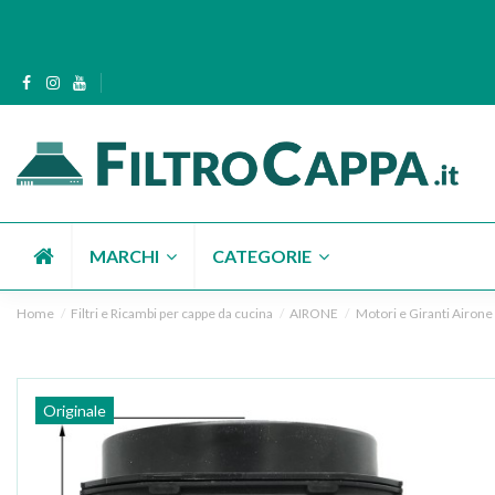
MARCHI
CATEGORIE
Home
Filtri e Ricambi per cappe da cucina
AIRONE
Motori e Giranti Airone
Originale