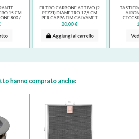
RANTE
FILTRO CARBONE ATTIVO (2
TASTIER
RO 15 CM
PEZZI) DIAMETRO 17,5 CM
AIRON
ONE 800 /
PER CAPPA FIM GALVAMET
CECCSR
MC/H...
WHIRPOOL...
€
20,00 €
1
otto
Aggiungi al carrello
Ved
dotto hanno comprato anche: