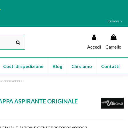
.
Italiano
Accedi
Carrello
Costi di spedizione
Blog
Chi siamo
Contatti
0850002400033
APPA ASPIRANTE ORIGINALE
IGINALE AIRONE CEMCP0850002400033