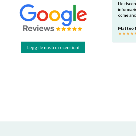
su
Esperienza positiva! Il ricambio è
Ho riscon
te.
esattamente come ben indicato nel sito.
informazi
Consegna veloce e comoda, dopo la
come anch
o.
sostituzione e una profonda pulizia ora la
cappa è come nuova! Grazie
Matteo
mi.
★
★
★
★
Valter C
★
★
★
★
★
Leggi le nostre recensioni