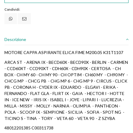
Condividi:
Descrizione
MOTORE CAPPA ASPIRANTE ELICA FIME M200.05 K31T1107
ARCA ST - ARENA IX - BECD60X - BECD90X - BERLIN - CARMEN
- CCD60XT - CCD90XT - CDH60X - CDH90X - CERTOSA - CH
BOX - CH MY 60 - CH MY 90 - CH OPTIM - CH60 MY - CH90 MY -
CHCG MP - CHCG PB - CHG MP 6 - CHG MP 9 - CIRCUS - CLICK
PB - CORONA H - CYDER IX - EDUARDO - ELGAVI - ERIKA -
FERNANDO - FLAT GLA - FLIRT IX - GAIA - HECTOR I - HOTTE
IN - ICE NEW - IRIS IX - ISABEL I - JOYE - LIPARI I - LUCREZIA -
MILLA - MISSY - MOLLY - NARNIA - OLIMPIA - PANTHEON -
POLA - SCOOP IX - SEMPIONE - SICILIA - SOFIA - SPOT NG -
TICINO S - TINA - TORY - VETA 60 - VETA 90 - Z SZYBA
48012201385 C00311738