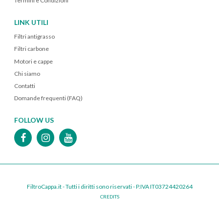
Termini e Condizioni
LINK UTILI
Filtri antigrasso
Filtri carbone
Motori e cappe
Chi siamo
Contatti
Domande frequenti (FAQ)
FOLLOW US
FiltroCappa.it - Tutti i diritti sono riservati - P.IVA IT03724420264
CREDITS