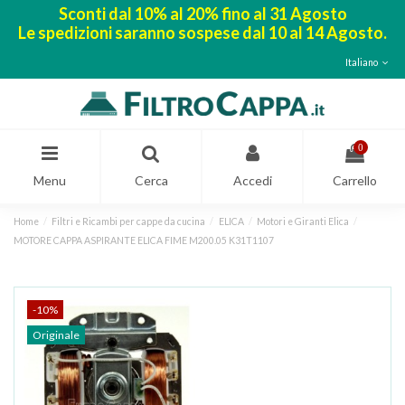
Sconti dal 10% al 20% fino al 31 Agosto
Le spedizioni saranno sospese dal 10 al 14 Agosto.
Italiano
0
Menu
Cerca
Accedi
Carrello
Home
Filtri e Ricambi per cappe da cucina
ELICA
Motori e Giranti Elica
MOTORE CAPPA ASPIRANTE ELICA FIME M200.05 K31T1107
-10%
Originale