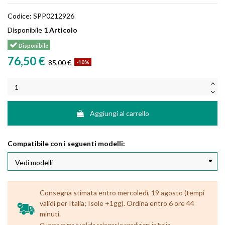
Codice:
SPP0212926
Disponibile
1 Articolo
Disponibile
76,50 €
85,00 €
-10%
Aggiungi al carrello
Compatibile con i seguenti modelli:
Consegna stimata entro mercoledì, 19 agosto (tempi
validi per Italia; Isole +1gg). Ordina entro 6 ore 44
minuti.
.
Questa stima è valida solo per le spedizioni in Italia