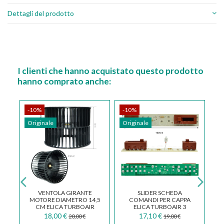
Dettagli del prodotto
I clienti che hanno acquistato questo prodotto
hanno comprato anche:
-10%
-10%
-
Originale
Originale
Or
VENTOLA GIRANTE
SLIDER SCHEDA
P
MOTORE DIAMETRO 14,5
COMANDI PER CAPPA
CM ELICA TURBOAIR
ELICA TURBOAIR 3
ORIGINALE
VELOCITA ' BE1BGA
18,00 €
17,10 €
20,00 €
19,00 €
E