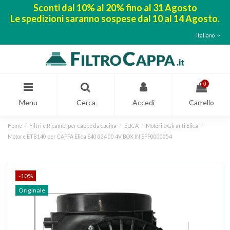
Sconti dal 10% al 20% fino al 31 Agosto
Le spedizioni saranno sospese dal 10 al 14 Agosto.
Italiano
0
Menu
Cerca
Accedi
Carrello
Home
Filtri e Ricambi per cappe da cucina
ELICA
Motori e Giranti Elica
Motore ETB140 per CAPPA Elica S40 024 00 4V BOX IN SPP0000054
-10%
Originale