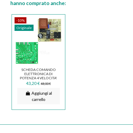
hanno comprato anche:
-10%
Originale
SCHEDA COMANDO
ELETTRONICA DI
POTENZA 4 VELOCITA'
CAPPA ELICA SMEG
43,20 €
48,00 €
ECB0124166
Aggiungi al
carrello