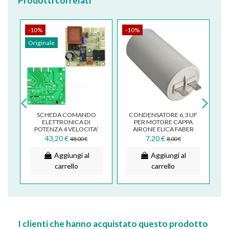
Prodotti correlati
-10%
-10%
-
Originale
Or
SCHEDA COMANDO
CONDENSATORE 6,3 UF
T
5
ELETTRONICA DI
PER MOTORE CAPPA
POTENZA 4 VELOCITA'
AIRONE ELICA FABER
C
CAPPA ELICA SMEG
SMEG CND0076951
43,20 €
7,20 €
48,00 €
8,00 €
B
ECB0124166
Aggiungi al
Aggiungi al
carrello
carrello
I clienti che hanno acquistato questo prodotto