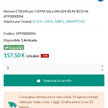
Motore ETB140 per CAPPA Elica S40 024 00 4V BOX IN
SPP0000054
Adatto per i brand:
ELICA
,
IKEA
,
SMEG
,
WHIRPOOL
Codice:
SPP0000054
Disponibile
1 Articolo
Disponibile
157,50 €
175,00 €
-10%
Aggiungi al carrello
Consegna stimata entro mercoledì, 19 agosto (tempi
validi per Italia; Isole +1gg). Ordina entro 2 ore 22
minuti.