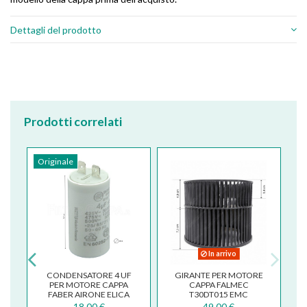
Dettagli del prodotto
Prodotti correlati
Originale
In arrivo
CONDENSATORE 4 UF
GIRANTE PER MOTORE
PER MOTORE CAPPA
CAPPA FALMEC
2
FABER AIRONE ELICA
T30DT015 EMC
SMEG 133.0016.850
R30DT017 10506070T
18,00 €
49,00 €