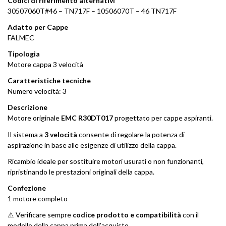
Codici di riferimento alternativi
30507060T#46 – TN717F – 10506070T – 46 TN717F
Adatto per Cappe
FALMEC
Tipologia
Motore cappa 3 velocità
Caratteristiche tecniche
Numero velocità: 3
Descrizione
Motore originale
EMC R30DT017
progettato per cappe aspiranti.
Il sistema a
3 velocità
consente di regolare la potenza di
aspirazione in base alle esigenze di utilizzo della cappa.
Ricambio ideale per sostituire motori usurati o non funzionanti,
ripristinando le prestazioni originali della cappa.
Confezione
1 motore completo
⚠ Verificare sempre
codice prodotto e compatibilità
con il
modello della cappa prima dell’acquisto.