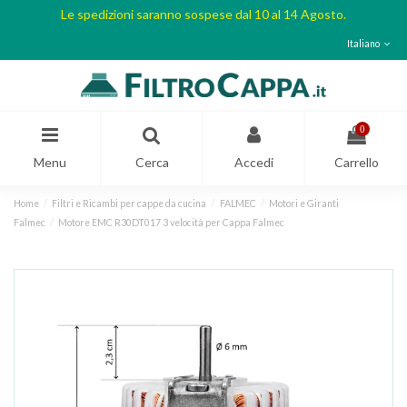
Le spedizioni saranno sospese dal 10 al 14 Agosto.
Italiano
0
Menu
Cerca
Accedi
Carrello
Home
Filtri e Ricambi per cappe da cucina
FALMEC
Motori e Giranti
Falmec
Motore EMC R30DT017 3 velocità per Cappa Falmec