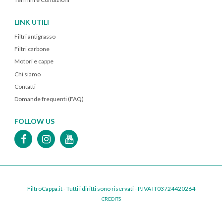
LINK UTILI
Filtri antigrasso
Filtri carbone
Motori e cappe
Chi siamo
Contatti
Domande frequenti (FAQ)
FOLLOW US
FiltroCappa.it - Tutti i diritti sono riservati - P.IVA IT03724420264
CREDITS