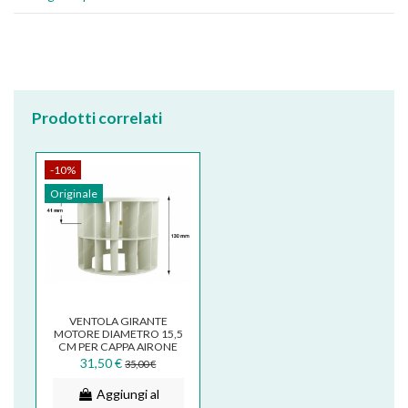
Prodotti correlati
-10%
Originale
VENTOLA GIRANTE
MOTORE DIAMETRO 15,5
CM PER CAPPA AIRONE
FALMEC FOX GROUP
31,50 €
35,00 €
Aggiungi al