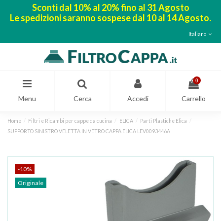
Sconti dal 10% al 20% fino al 31 Agosto
Le spedizioni saranno sospese dal 10 al 14 Agosto.
Italiano
0
Menu
Cerca
Accedi
Carrello
Home
Filtri e Ricambi per cappe da cucina
ELICA
Parti Plastiche Elica
SUPPORTO SINISTRO VELETTA IN VETRO CAPPA ELICA LEV0093446A
-10%
Originale