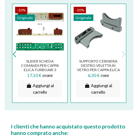
-10%
-10%
Originale
Originale
O
SLIDER SCHEDA
SUPPORTO CERNIERA
A
COMANDI PER CAPPA
DESTRO VELETTA IN
ELICA TURBOAIR 3
VETRO PER CAPPA ELICA
VELOCITA ' BE1BGA
LEV0093454A
17,10 €
6,30 €
19,00 €
7,00 €
Aggiungi al
Aggiungi al
carrello
carrello
I clienti che hanno acquistato questo prodotto
hanno comprato anche: