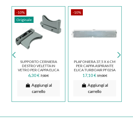
-10%
-10%
-
Originale
,1
SUPPORTO CERNIERA
PLAFONIERA 37,5 X 6 CM
DESTRO VELETTA IN
PER CAPPA ASPIRANTE
VETRO PER CAPPA ELICA
ELICA TURBOAIR PF02SA
LEV0093454A
PF02TA
6,30 €
17,10 €
7,00 €
19,00 €
Aggiungi al
Aggiungi al
carrello
carrello