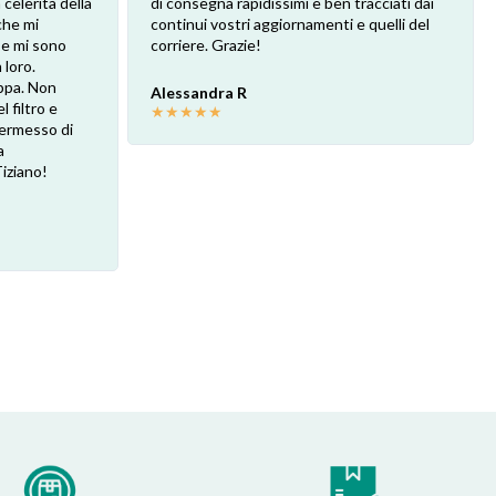
 celerità della
di consegna rapidissimi e ben tracciati dai
che mi
continui vostri aggiornamenti e quelli del
 e mi sono
corriere. Grazie!
loro.
ppa. Non
Alessandra R
l filtro e
★
★
★
★
★
 permesso di
a
Tiziano!