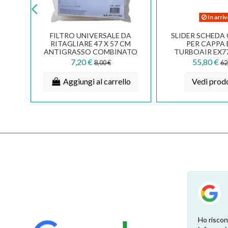
In arri
FILTRO UNIVERSALE DA
SLIDER SCHEDA
TO
RITAGLIARE 47 X 57 CM
PER CAPPA 
M
ANTIGRASSO COMBINATO
TURBOAIR EX7
CARBONE ATTIVO FK025
7,20 €
55,80 €
8,00 €
62
lo
Aggiungi al carrello
Vedi prod
su
Esperienza positiva! Il ricambio è
Ho riscon