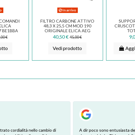
vo
In arrivo
 COMANDI
FILTRO CARBONE ATTIVO
SUPPO
ELICA
48,3 X 25,5 CM MOD 190
CRUSCOT
7 BE1BBA
ORIGINALE ELICA AEG
TOT
ELECTROLUX
40,50 €
9,
,00 €
45,00 €
otto
Vedi prodotto
Aggi
trato cordialità nello cambio di
A dir poco sono entusiasta de