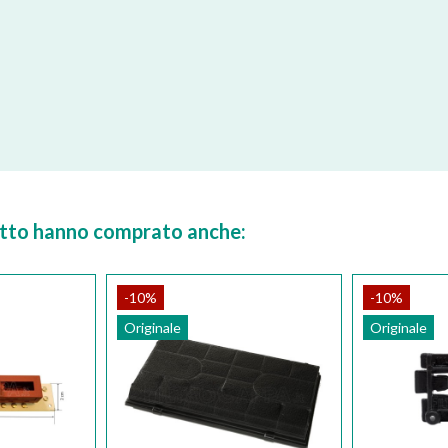
dotto hanno comprato anche:
-10%
-10%
Originale
Originale