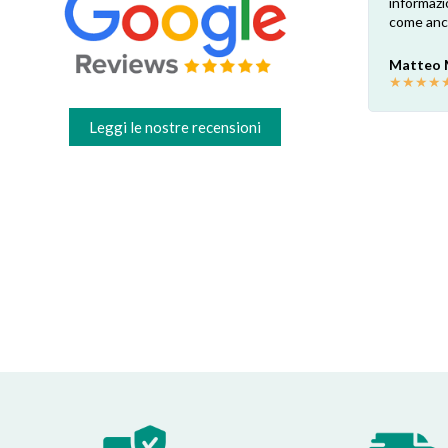
te.
esattamente come ben indicato nel sito.
informazi
Consegna veloce e comoda, dopo la
come anch
o.
sostituzione e una profonda pulizia ora la
cappa è come nuova! Grazie
Matteo
mi.
★
★
★
★
Valter C
★
★
★
★
★
Leggi le nostre recensioni