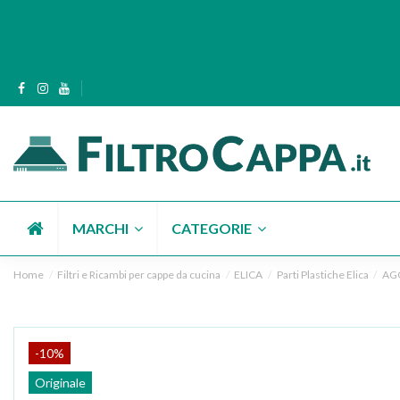
MARCHI
CATEGORIE
Home
Filtri e Ricambi per cappe da cucina
ELICA
Parti Plastiche Elica
AGG
-10%
Originale