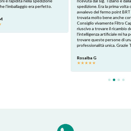
oni e rapidità nella spedizione
ricevuta dal sig. Tiziano e dalla
e l'imballaggio era perfetto.
spedizione. Era la prima volta 
avvalevo del fermo point BRT
trovata molto bene anche con 
 M
Consiglio vivamente Filtro Ca
★
riuscivo a trovare il ricambio de
l'intelligenza artificiale mi ha
trovare queste persone di un
professionalità unica. Grazie 
Rosalba G
★
★
★
★
★