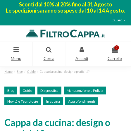
Sconti dal 10% al 20% fino al 31 Agosto
Le spedizioni saranno sospese dal 10 al 14 Agosto.
Italiano
0
Menu
Cerca
Accedi
Carrello
Home
Blog
Guide
Cappa da cucina: design o praticità?
Blog
Guide
Diagnostica
Manutenzione e Pulizia
Novità e Tecnologie
In cucina
Approfondimenti
Cappa da cucina: design o