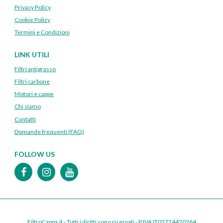
Privacy Policy
Cookie Policy
Termini e Condizioni
LINK UTILI
Filtri antigrasso
Filtri carbone
Motori e cappe
Chi siamo
Contatti
Domande frequenti (FAQ)
FOLLOW US
FiltroCappa.it - Tutti i diritti sono riservati - P.IVA IT03724420264