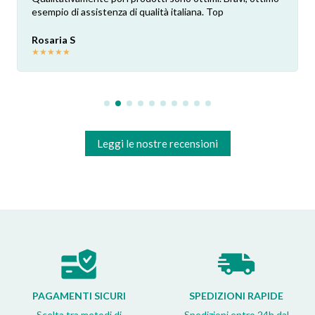
esempio di assistenza di qualità italiana. Top
Rosaria S
★
★
★
★
★
Leggi le nostre recensioni
PAGAMENTI SICURI
SPEDIZIONI RAPIDE
Scelta tra metodi di
Spedizioni entro 24h dal