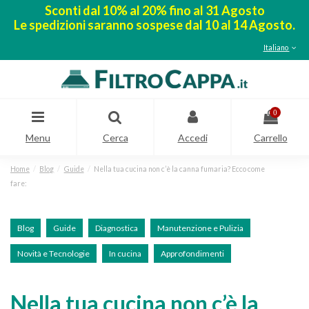
Sconti dal 10% al 20% fino al 31 Agosto
Le spedizioni saranno sospese dal 10 al 14 Agosto.
Italiano
0
Menu
Cerca
Accedi
Carrello
Home
Blog
Guide
Nella tua cucina non c’è la canna fumaria? Ecco come
fare:
Blog
Guide
Diagnostica
Manutenzione e Pulizia
Novità e Tecnologie
In cucina
Approfondimenti
Nella tua cucina non c’è la