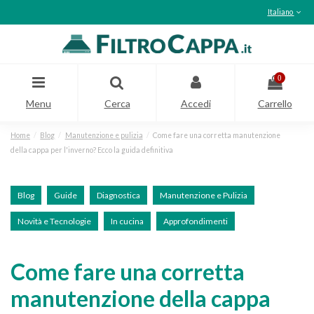
Italiano
0
Menu
Cerca
Accedi
Carrello
Home
Blog
Manutenzione e pulizia
Come fare una corretta manutenzione
della cappa per l'inverno? Ecco la guida definitiva
Blog
Guide
Diagnostica
Manutenzione e Pulizia
Novità e Tecnologie
In cucina
Approfondimenti
Come fare una corretta
manutenzione della cappa