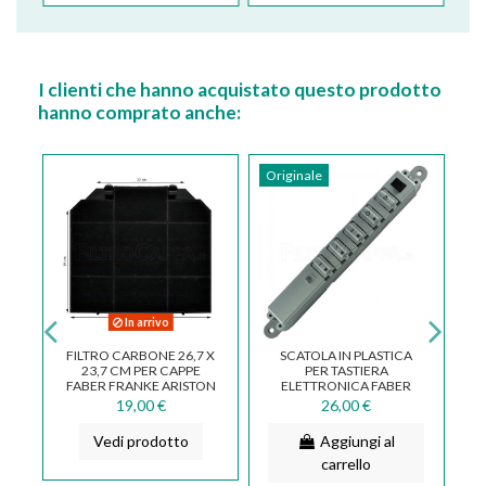
I clienti che hanno acquistato questo prodotto
hanno comprato anche:
Originale
In arrivo
N
FILTRO CARBONE 26,7 X
SCATOLA IN PLASTICA
I
23,7 CM PER CAPPE
PER TASTIERA
R
FABER FRANKE ARISTON
ELETTRONICA FABER
A
2
SMEG AEG ELECTROLUX
133.0250.978
19,00 €
26,00 €
FKS236
Vedi prodotto
Aggiungi al
carrello