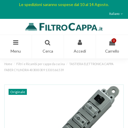
Le spedizioni saranno sospese dal 10 al 14 Agosto.
Italiano
0
Menu
Cerca
Accedi
Carrello
Home
Filtri e Ricambi per cappe da cucina
TASTIERA ELETTRONICA CAPPA
FABER CYLINDRA 403000309 133.0166.539
Originale