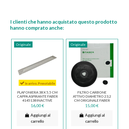
I clienti che hanno acquistato questo prodotto
hanno comprato anche:
Originale
Originale
In arrivo. Prenotabile
PLAFONIERA 38 X 5,5 CM
FILTRO CARBONE
CAPPA ASPIRANTE FABER
ATTIVO DIAMETRO 23,2
4145138 INACTIVE
CM ORIGINALE FABER
133.0058.800
112.0157.238
16,00 €
15,00 €
Aggiungi al
Aggiungi al
carrello
carrello