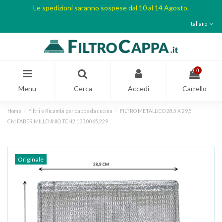
Le spedizioni saranno sospese dal 10 al 14 Agosto.
Italiano
0
Menu
Cerca
Accedi
Carrello
Home
Filtri e Ricambi per cappe da cucina
FILTRO METALLICO 28,5 X 29,5
CM FABER MILLENNIO TCH2 133.0065.229
Originale