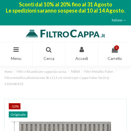
Sconti dal 10% al 20% fino al 31 Agosto
Le spedizioni saranno sospese dal 10 al 14 Agosto.
Italiano
0
Menu
Cerca
Accedi
Carrello
Home
Filtri e Ricambi per cappe da cucina
FABER
Filtri Metallici Faber
Filtro metallico alluminio inox 30 x 21,5 cm sinistro per Cappa Faber No Drip
133.0640.833
-10%
Originale