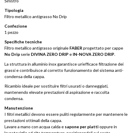
Sinistro
Tipologia
Filtro metallico antigrasso No Drip
Confezione
1 pezzo
Specifiche tecniche
Filtro metallico antigrasso originale
FABER
progettato per cappe
No Drip
serie
DIVINA ZERO DRIP
e
IN-NOVA ZERO DRIP
.
La struttura in alluminio inox garantisce un’efficace filtrazione dei
grassi e contribuisce al corretto funzionamento del sistema anti-
condensa della cappa.
Ricambio ideale per sostituire filtri usurati o danneggiati,
mantenendo elevate prestazioni di aspirazione e raccolta
condensa.
Manutenzione
I filtri metallici devono essere puliti regolarmente per mantenere le
prestazioni ottimali della cappa.
Lavare a mano con acqua calda e
sapone per piatti
oppure in
lavastoviglie ad alta temperatura, posizionandoli sul cesto