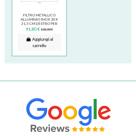
FILTRO METALLICO
ALLUMINIO INOX 30 X
21,5 CM DESTRO PER
CAPPA FABER NO DRIP
91,80 €
102,00 €
133.0640.832
Aggiungi al
carrello