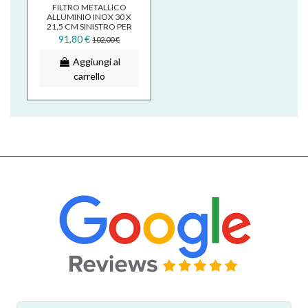
FILTRO METALLICO
ALLUMINIO INOX 30 X
21,5 CM SINISTRO PER
CAPPA FABER NO DRIP
91,80 €
102,00 €
133.0640.833
Aggiungi al
carrello