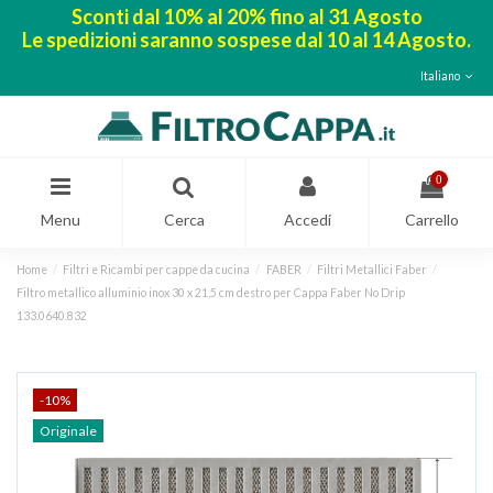
Sconti dal 10% al 20% fino al 31 Agosto
Le spedizioni saranno sospese dal 10 al 14 Agosto.
Italiano
0
Menu
Cerca
Accedi
Carrello
Home
Filtri e Ricambi per cappe da cucina
FABER
Filtri Metallici Faber
Filtro metallico alluminio inox 30 x 21,5 cm destro per Cappa Faber No Drip
133.0640.832
-10%
Originale