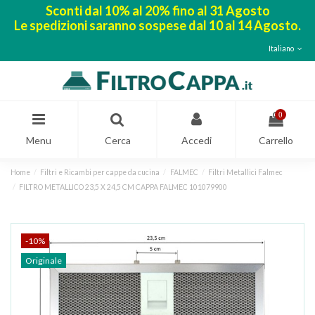
Sconti dal 10% al 20% fino al 31 Agosto
Le spedizioni saranno sospese dal 10 al 14 Agosto.
Italiano
0
Menu
Cerca
Accedi
Carrello
Home
Filtri e Ricambi per cappe da cucina
FALMEC
Filtri Metallici Falmec
FILTRO METALLICO 23,5 X 24,5 CM CAPPA FALMEC 101079900
-10%
Originale