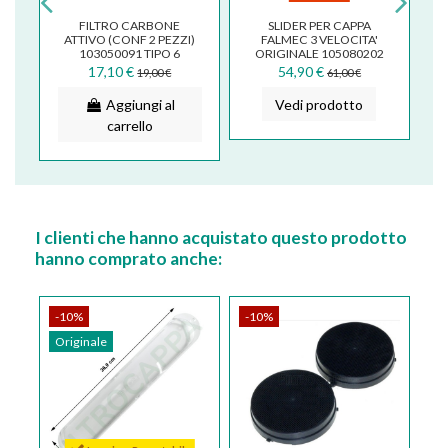
FILTRO CARBONE
SLIDER PER CAPPA
,1
ATTIVO (CONF 2 PEZZI)
FALMEC 3 VELOCITA'
0
103050091 TIPO 6
ORIGINALE 105080202
CIRCOLARE DIAMETRO
17,10 €
54,90 €
19,00 €
61,00 €
17 CM FALMEC...
Aggiungi al
Vedi prodotto
carrello
I clienti che hanno acquistato questo prodotto
hanno comprato anche:
-10%
-10%
-
Originale
Or