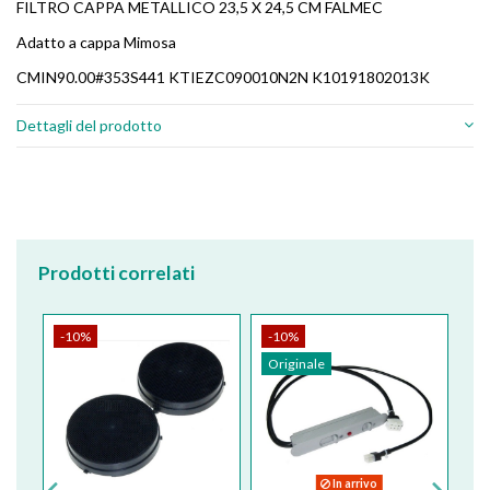
FILTRO CAPPA METALLICO 23,5 X 24,5 CM FALMEC
Adatto a cappa Mimosa
CMIN90.00#353S441 KTIEZC090010N2N K10191802013K
Dettagli del prodotto
Prodotti correlati
-10%
-10%
-
Originale
Or
In arrivo