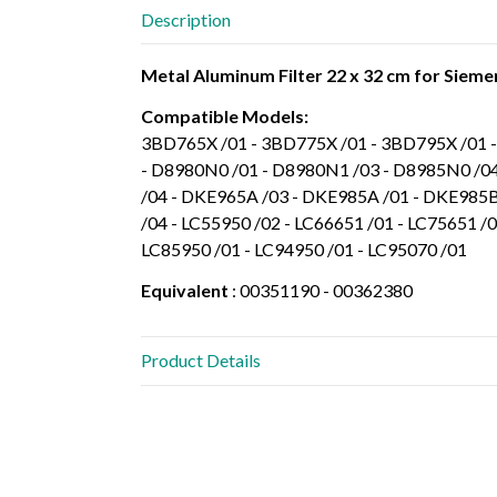
Description
Metal Aluminum Filter 22 x 32 cm for Sie
Compatible Models:
3BD765X /01 - 3BD775X /01 - 3BD795X /01 
- D8980N0 /01 - D8980N1 /03 - D8985N0 /0
/04 - DKE965A /03 - DKE985A /01 - DKE985B
/04 - LC55950 /02 - LC66651 /01 - LC75651 /0
LC85950 /01 - LC94950 /01 - LC95070 /01
Equivalent
: 00351190 - 00362380
Product Details