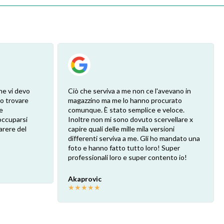
he vi devo
Ciò che serviva a me non ce l'avevano in
ro trovare
magazzino ma me lo hanno procurato
e
comunque. È stato semplice e veloce.
eoccuparsi
Inoltre non mi sono dovuto scervellare x
arere del
capire quali delle mille mila versioni
differenti serviva a me. Gli ho mandato una
foto e hanno fatto tutto loro! Super
professionali loro e super contento io!
Akaprovic
★
★
★
★
★