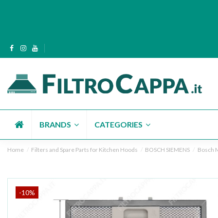
BRANDS
CATEGORIES
Home
Filters and Spare Parts for Kitchen Hoods
BOSCH SIEMENS
Bosch M
-10%