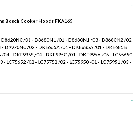
mens Bosch Cooker Hoods FKA165
- D8620N0 /01 - D8680N1 /01 - D8680N1 /03 - D8680N2 /02
4 - D9970N0 /02 - DKE665A /01 - DKE685A /01 - DKE685B
 /04 - DKE985S /04 - DKE995C /01 - DKE996A /06 - LC55650
3 - LC75652 /02 - LC75752 /02 - LC75950 /01 - LC75951 /03 -