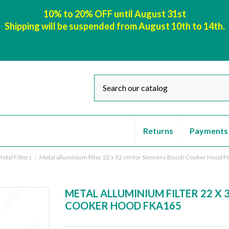
10% to 20% OFF until August 31st
Shipping will be suspended from August 10th to 14th.
Returns
Payments
etal Filters
Metal alluminium filter 22 x 32 cm for Siemens Bosch Cooker Hood 
METAL ALLUMINIUM FILTER 22 X 
COOKER HOOD FKA165