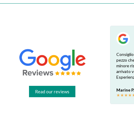
Esperienza eccellente. Bisogna inviare la
Consiglio
foto dell’etichetta del prodotto e così i
pezzo che
 di
pezzi di ricambio esatti vengono verificati
minore ris
dal venditore. Risposta attenta e rapida.
arrivato
Risparmio garantito rispetto ai rivenditori
Esperienz
fisici di zona: circa 30€ a pezzo nel mio caso.
Consigliatissimo!
Marine P
Read our reviews
★
★
★
★
Francesco B.
★
★
★
★
★