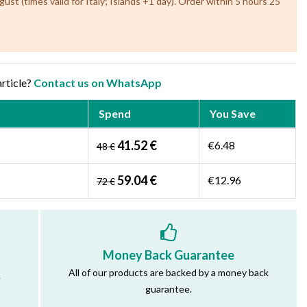
t (times valid for Italy; Islands +1 day). Order within 5 hours 25
article?
Contact us on WhatsApp
Spend
You Save
41.52 €
€6.48
48 €
59.04 €
€12.96
72 €
Money Back Guarantee
All of our products are backed by a money back
.
guarantee.