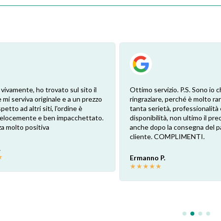
 vivamente, ho trovato sul sito il
Ottimo servizio. P.S. Sono io c
 mi serviva originale e a un prezzo
ringraziare, perché è molto ra
petto ad altri siti, l'ordine è
tanta serietà, professionalità 
 velocemente e ben impacchettato.
disponibilità, non ultimo il pr
a molto positiva
anche dopo la consegna del p
cliente. COMPLIMENTI.
.
★
Ermanno P.
★
★
★
★
★