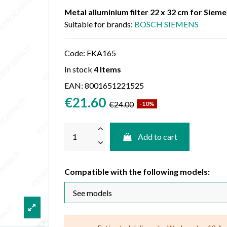
Metal alluminium filter 22 x 32 cm for Si
Suitable for brands:
BOSCH SIEMENS
Code:
FKA165
In stock
4 Items
EAN:
8001651221525
€21.60
€24.00
-10%
Add to cart
Compatible with the following models: