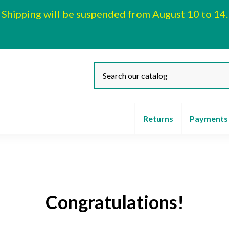
Shipping will be suspended from August 10 to 14.
Returns
Payments
Congratulations!