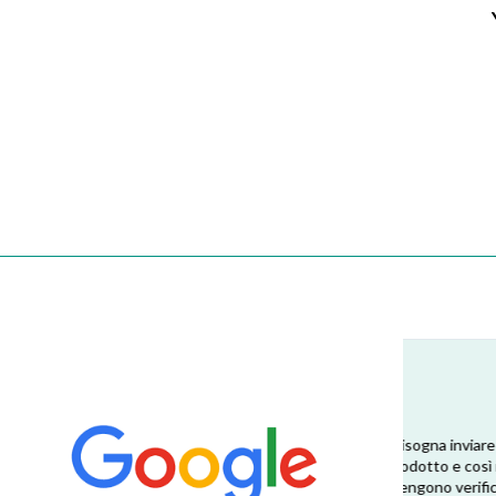
Esperienza eccellente. Bisogna inviare la
Consiglio
foto dell’etichetta del prodotto e così i
pezzo che
 di
pezzi di ricambio esatti vengono verificati
minore ris