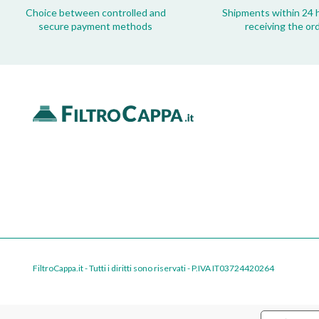
Choice between controlled and
Shipments within 24 
secure payment methods
receiving the or
FiltroCappa.it - Tutti i diritti sono riservati - P.IVA IT03724420264