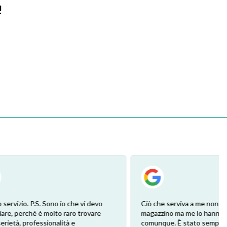
!
he vi devo
Ciò che serviva a me non ce l'avevano in
ro trovare
magazzino ma me lo hanno procurato
e
comunque. È stato semplice e veloce.