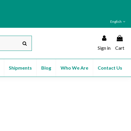
English
Sign in
Cart
Shipments
Blog
Who We Are
Contact Us