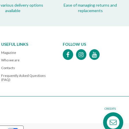
 various delivery options
Ease of managing returns and
available
replacements
USEFUL LINKS
FOLLOW US
Magazine
Who we are
Contacts
Frequently Asked Questions
(FAQ)
CREDITS
Contact us