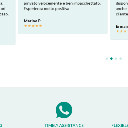
 velocemente e ben impacchettato.
disponibilità, non ultimo il pr
a molto positiva
anche dopo la consegna del p
cliente. COMPLIMENTI.
.
★
Ermanno P.
★
★
★
★
★
G
TIMELY ASSISTANCE
FLEXIBL