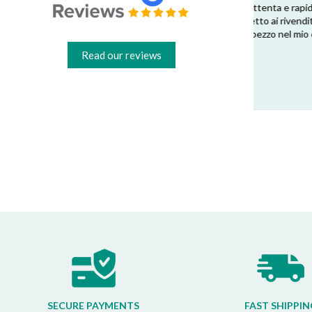
dal venditore. Risposta attenta e rapida.
arrivato
Risparmio garantito rispetto ai rivenditori
Esperienz
fisici di zona: circa 30€ a pezzo nel mio caso.
Consigliatissimo!
Marine P
Read our reviews
★
★
★
★
Francesco B.
★
★
★
★
★
SECURE PAYMENTS
FAST SHIPPIN