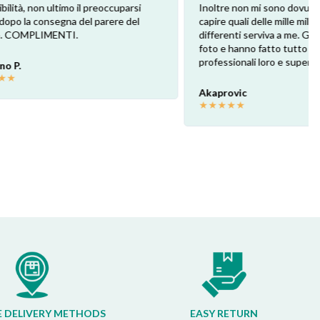
eoccuparsi
Inoltre non mi sono dovuto scervellare x
arere del
capire quali delle mille mila versioni
differenti serviva a me. Gli ho mandato una
foto e hanno fatto tutto loro! Super
professionali loro e super contento io!
Akaprovic
★
★
★
★
★
E DELIVERY METHODS
EASY RETURN