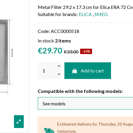
Metal Filter 29.2 x 17.3 cm for Elica ERA 7
Suitable for brands:
ELICA
,
SMEG
Code:
ACC0000518
In stock
2 Items
€29.70
€33.00
-10%
Add to cart
Compatible with the following models:
Estimated delivery by Thursday, 20 August
tomorrow.