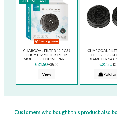
GENUINE PART
Coming soon
CHARCOAL FILTER ( 2 PCS )
CHARCOAL FILTER
ELICA DIAMETER 14 CM
ELICA COOKE
MOD 58 - GENUINE PART -
DIAMETER 14 C
KIT0161393
FKS38
€31.50
€22.50
€35.00
€2
View
Add to 
Customers who bought this product also b