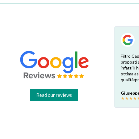
Ciò che serviva a me non ce l'avevano in
Filtro Cap
magazzino ma me lo hanno procurato
proposti 
comunque. È stato semplice e veloce.
infatti li
Inoltre non mi sono dovuto scervellare x
ottima as
capire quali delle mille mila versioni
qualità/p
differenti serviva a me. Gli ho mandato una
foto e hanno fatto tutto loro! Super
Giuseppe
Read our reviews
professionali loro e super contento io!
★
★
★
★
Akaprovic
★
★
★
★
★