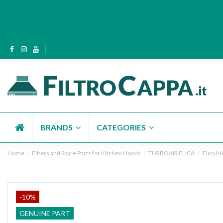
BRANDS
CATEGORIES
Home
Filters and Spare Parts for Kitchen Hoods
TURBOAIR ELICA
Elica Me
-10%
GENUINE PART