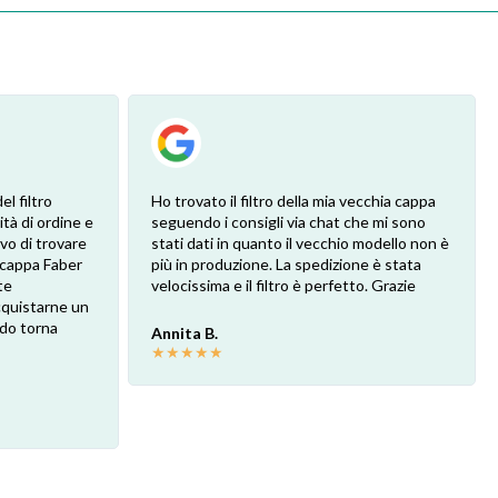
l filtro
Ho trovato il filtro della mia vecchia cappa
ità di ordine e
seguendo i consigli via chat che mi sono
vo di trovare
stati dati in quanto il vecchio modello non è
a cappa Faber
più in produzione. La spedizione è stata
te
velocissima e il filtro è perfetto. Grazie
cquistarne un
ndo torna
Annita B.
★
★
★
★
★