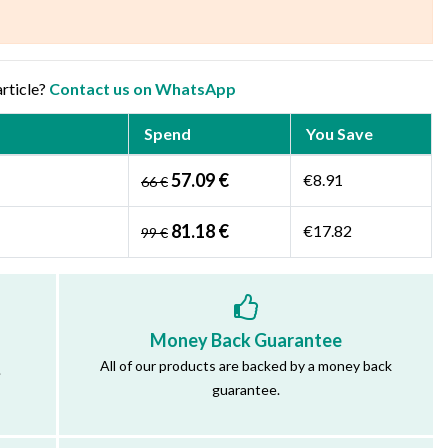
article?
Contact us on WhatsApp
Spend
You Save
57.09 €
€8.91
66 €
81.18 €
€17.82
99 €
Money Back Guarantee
All of our products are backed by a money back
.
guarantee.