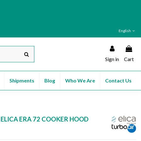
English
Sign in
Cart
Shipments
Blog
Who We Are
Contact Us
OR ELICA ERA 72 COOKER HOOD