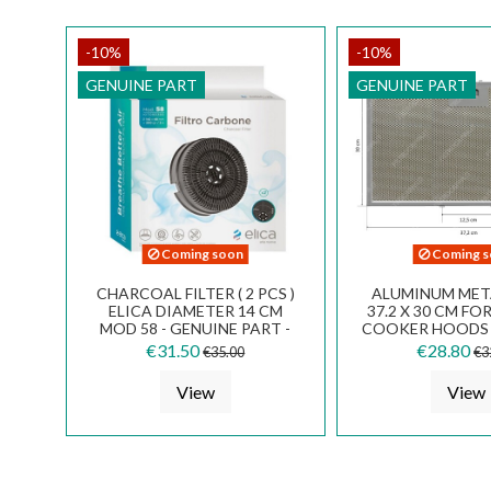
-10%
-10%
GENUINE PART
GENUINE PART
Coming soon
Coming s
CHARCOAL FILTER ( 2 PCS )
ALUMINUM META
ELICA DIAMETER 14 CM
37.2 X 30 CM FO
MOD 58 - GENUINE PART -
COOKER HOODS 
KIT0161393
€31.50
€28.80
€35.00
€3
View
View