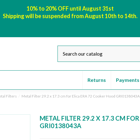
10% to 20% OFF until August 31st
Shipping will be suspended from August 10th to 14th.
Returns
Payments
tal Filters
Metal Filter 29.2 x 17.3 cm for Elica ERA 72 Cooker Hood GRI0138043A
METAL FILTER 29.2 X 17.3 CM F
GRI0138043A