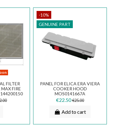
-10%
GENUINE PART
oon
L FILTER
PANEL FOR ELICA ERA VIERA
R MAX FIRE
COOKER HOOD
144200150
MOS0141667A
€22.50
2.00
€25.00
Add to cart