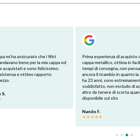
pa mi ha assicurato che i filtri
Prima esperienza di acquisto de
andavano bene per la mia cappa ed
cappa metallico, ottima in facil
 ho acquistati e sono felicissimo;
tempi di consegna, non pensa
sistenza e ottimo rapporto
ancora il ricambio in quanto l
rezzo.
ha 23 anni, sono estremamen
soddisfatto, non escludo di a
altro da tenere di scorta qua
 S.
disponibile sul sito
★
Nando F.
★
★
★
★
★