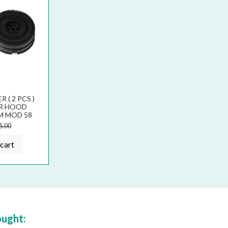
 ( 2 PCS )
R HOOD
M MOD 58
0
5.00
cart
ought: