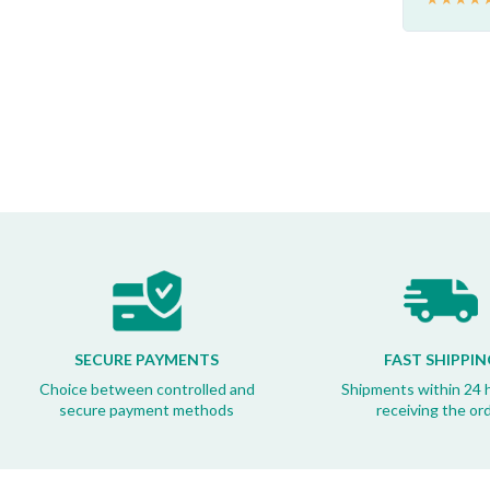
Francesco B.
★
★
★
★
★
SECURE PAYMENTS
FAST SHIPPIN
Choice between controlled and
Shipments within 24 
secure payment methods
receiving the or