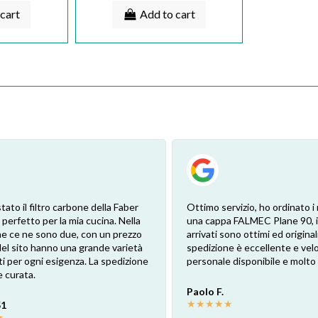
cart
Add to cart
 vivamente, ho trovato sul sito il
Ottimo servizio. P.S. Sono io c
 mi serviva originale e a un prezzo
ringraziare, perché è molto ra
petto ad altri siti, l'ordine è
tanta serietà, professionalità 
 velocemente e ben impacchettato.
disponibilità, non ultimo il pr
a molto positiva
anche dopo la consegna del p
cliente. COMPLIMENTI.
.
★
Ermanno P.
★
★
★
★
★