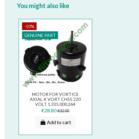
You might also like
-10%
GENUINE PART
MOTOR FOR VORTICE
AXIAL K VORT CH55 220
VOLT 1.325.000.264
€28.80
€32.00
Add to cart