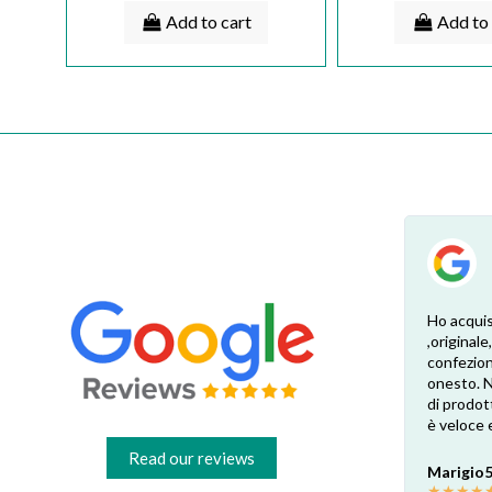
Add to cart
Add to 
Esperienza eccellente. Bisogna inviare la
Consiglio
foto dell’etichetta del prodotto e così i
pezzo che
 di
pezzi di ricambio esatti vengono verificati
minore ris
dal venditore. Risposta attenta e rapida.
arrivato
Risparmio garantito rispetto ai rivenditori
Esperienz
fisici di zona: circa 30€ a pezzo nel mio caso.
Consigliatissimo!
Marine P
Read our reviews
★
★
★
★