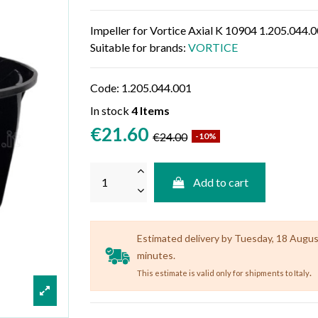
Impeller for Vortice Axial K 10904 1.205.044.
Suitable for brands:
VORTICE
Code:
1.205.044.001
In stock
4 Items
€21.60
€24.00
-10%
Add to cart
Estimated delivery by Tuesday, 18 August 
minutes.
.
This estimate is valid only for shipments to Italy