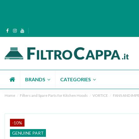
BRANDS
CATEGORIES
Home
Filters and Spare Parts for Kitchen Hoods
VORTICE
FANS AND IMPE
-10%
GENUINE PART