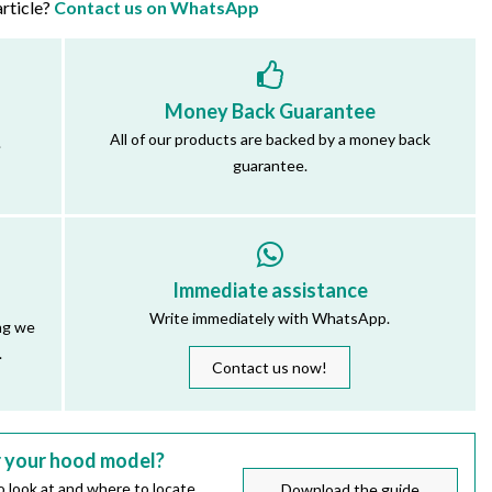
article?
Contact us on WhatsApp
Money Back Guarantee
All of our products are backed by a money back
.
guarantee.
Immediate assistance
Write immediately with WhatsApp.
ng we
.
Contact us now!
r your hood model?
 look at and where to locate
Download the guide