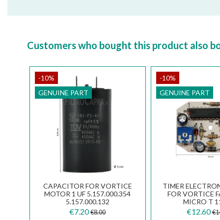
Customers who bought this product also b
-10%
-10%
GENUINE PART
GENUINE PART
CAPACITOR FOR VORTICE
TIMER ELECTRO
MOTOR 1 UF 5.157.000.354
FOR VORTICE 
5.157.000.132
MICRO T 1
5.247.000
€7.20
€12.60
€8.00
€1