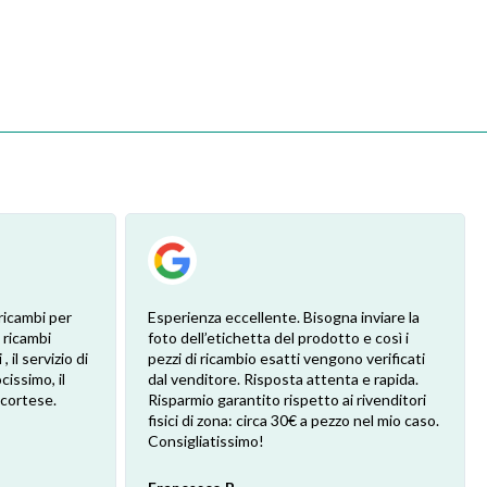
he vi devo
Ciò che serviva a me non ce l'avevano in
ro trovare
magazzino ma me lo hanno procurato
e
comunque. È stato semplice e veloce.
eoccuparsi
Inoltre non mi sono dovuto scervellare x
arere del
capire quali delle mille mila versioni
differenti serviva a me. Gli ho mandato una
foto e hanno fatto tutto loro! Super
professionali loro e super contento io!