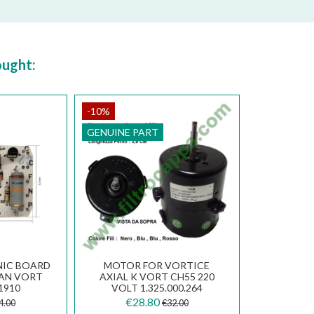
ought:
-10%
GENUINE PART
NIC BOARD
MOTOR FOR VORTICE
FAN VORT
AXIAL K VORT CH55 220
1910
VOLT 1.325.000.264
.108
€28.80
4.00
€32.00