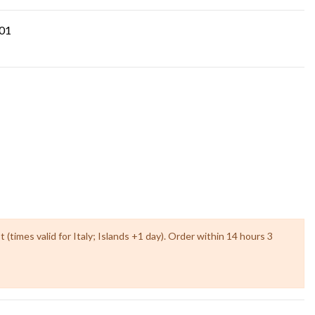
001
(times valid for Italy; Islands +1 day). Order within 14 hours 3