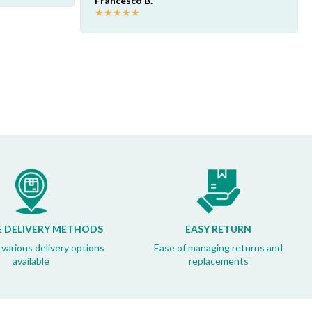
Akaprovic
★
★
★
★
★
E DELIVERY METHODS
EASY RETURN
 various delivery options
Ease of managing returns and
available
replacements