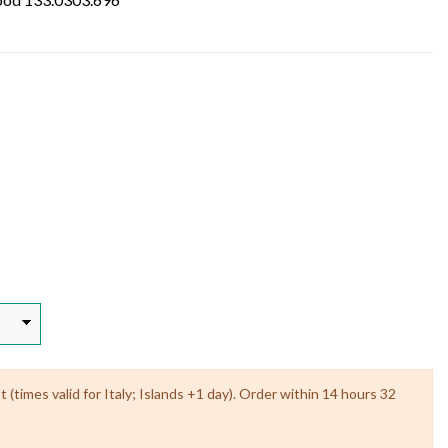
(times valid for Italy; Islands +1 day). Order within 14 hours 32