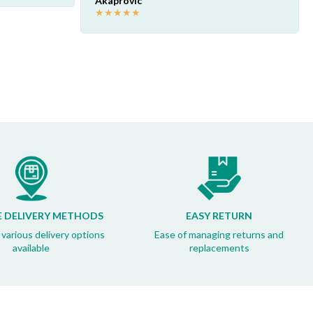
Akaprovic
★
★
★
★
★
E DELIVERY METHODS
EASY RETURN
 various delivery options
Ease of managing returns and
available
replacements