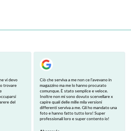
he vi devo
Ciò che serviva a me non ce l'avevano in
ro trovare
magazzino ma me lo hanno procurato
e
comunque. È stato semplice e veloce.
eoccuparsi
Inoltre non mi sono dovuto scervellare x
arere del
capire quali delle mille mila versioni
differenti serviva a me. Gli ho mandato una
foto e hanno fatto tutto loro! Super
professionali loro e super contento io!