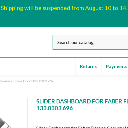
Shipping will be suspended from August 10 to 14.
Returns
Payments
 Flamina Cooker Hood 133.0303.696
SLIDER DASHBOARD FOR FABER 
133.0303.696
Slider Dashboard for Faber Flamina Cooker 