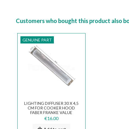
Customers who bought this product also b
GENUINE PART
LIGHTING DIFFUSER 30 X 4,5
CM FOR COOKER HOOD
FABER FRANKE VALUE
133.0059.014
€16.00