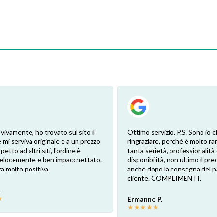
 vivamente, ho trovato sul sito il
Ottimo servizio. P.S. Sono io c
 mi serviva originale e a un prezzo
ringraziare, perché è molto ra
petto ad altri siti, l'ordine è
tanta serietà, professionalità 
 velocemente e ben impacchettato.
disponibilità, non ultimo il pr
a molto positiva
anche dopo la consegna del p
cliente. COMPLIMENTI.
.
★
Ermanno P.
★
★
★
★
★