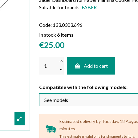
Suitable for brands:
FABER
Code:
133.0303.696
In stock
6 Items
€25.00
Add to cart
Compatible with the following models:
Estimated delivery by Tuesday, 18 August 
minutes.
.
This estimate is valid only for shipments to Italy