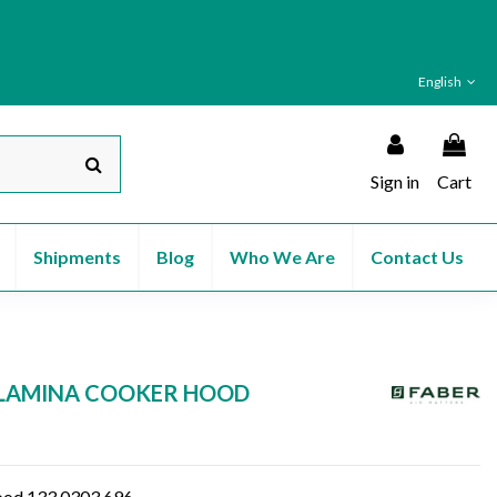
English
Sign in
Cart
Shipments
Blog
Who We Are
Contact Us
FLAMINA COOKER HOOD
Hood 133.0303.696