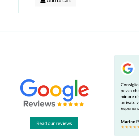
Add to cart
Esperienza eccellente. Bisogna inviare la
Consiglio
foto dell’etichetta del prodotto e così i
pezzo che
 di
pezzi di ricambio esatti vengono verificati
minore ris
dal venditore. Risposta attenta e rapida.
arrivato
Risparmio garantito rispetto ai rivenditori
Esperienz
fisici di zona: circa 30€ a pezzo nel mio caso.
Consigliatissimo!
Marine P
Read our reviews
★
★
★
★
Francesco B.
★
★
★
★
★