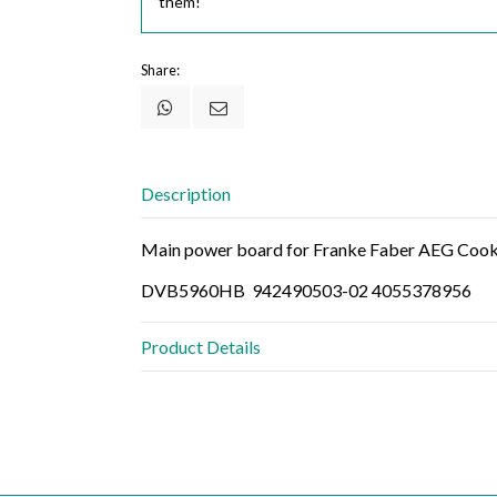
them!
Share:
Description
Main power board for Franke Faber AEG Coo
DVB5960HB
942490503-02 4055378956
Product Details