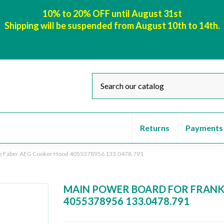
10% to 20% OFF until August 31st
Shipping will be suspended from August 10th to 14th.
Returns
Payments
nke Faber AEG Cooker Hood 4055378956 133.0478.791
MAIN POWER BOARD FOR FRANK
4055378956 133.0478.791