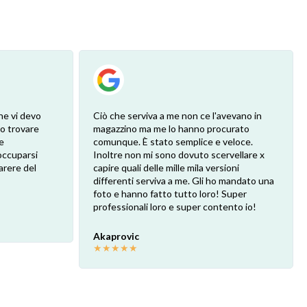
he vi devo
Ciò che serviva a me non ce l'avevano in
ro trovare
magazzino ma me lo hanno procurato
e
comunque. È stato semplice e veloce.
eoccuparsi
Inoltre non mi sono dovuto scervellare x
arere del
capire quali delle mille mila versioni
differenti serviva a me. Gli ho mandato una
foto e hanno fatto tutto loro! Super
professionali loro e super contento io!
Akaprovic
★
★
★
★
★