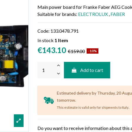
Main power board for Franke Faber AEG Coo
Suitable for brands:
ELECTROLUX
,
FABER
Code:
133.0478.791
In stock
1 Item
€143.10
€159.00
-10%
Add to cart
Estimated delivery by Thursday, 20 August
tomorrow.
.
This estimate is valid only for shipments to Italy
Do you want to receive information about this 