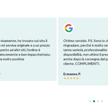
 vivamente, ho trovato sul sito il
Ottimo servizio. P.S. Sono io c
 mi serviva originale e a un prezzo
ringraziare, perché è molto ra
petto ad altri siti, l'ordine è
tanta serietà, professionalità 
 velocemente e ben impacchettato.
disponibilità, non ultimo il pr
a molto positiva
anche dopo la consegna del p
cliente. COMPLIMENTI.
.
★
Ermanno P.
★
★
★
★
★