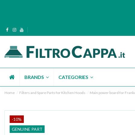
BRANDS
CATEGORIES
Home
Filters and Spare Parts for Kitchen Hoods
Main power board for Fra
-10%
GENUINE PART