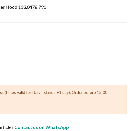
ker Hood 133.0478.791
 (times valid for Italy; Islands +1 day). Order before 15:00
article?
Contact us on WhatsApp