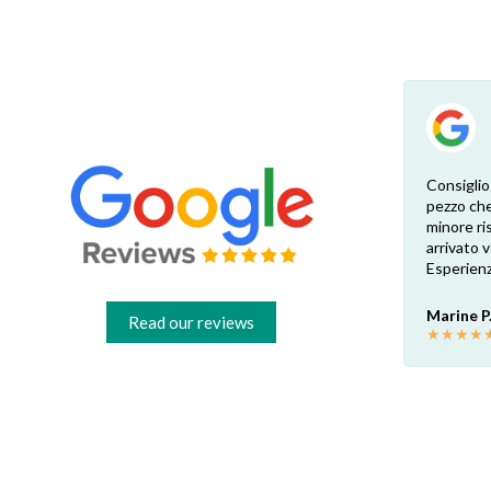
Esperienza eccellente. Bisogna inviare la
Consiglio
foto dell’etichetta del prodotto e così i
pezzo che
 di
pezzi di ricambio esatti vengono verificati
minore ris
dal venditore. Risposta attenta e rapida.
arrivato
Risparmio garantito rispetto ai rivenditori
Esperienz
fisici di zona: circa 30€ a pezzo nel mio caso.
Consigliatissimo!
Marine P
Read our reviews
★
★
★
★
Francesco B.
★
★
★
★
★