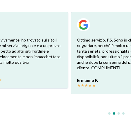
 vivamente, ho trovato sul sito il
Ottimo servizio. P.S. Sono io c
 mi serviva originale e a un prezzo
ringraziare, perché è molto ra
petto ad altri siti, l'ordine è
tanta serietà, professionalità 
 velocemente e ben impacchettato.
disponibilità, non ultimo il pr
a molto positiva
anche dopo la consegna del p
cliente. COMPLIMENTI.
.
★
Ermanno P.
★
★
★
★
★