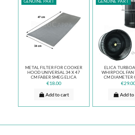
GENUINE PART
GENUINE PART
METAL FILTER FOR COOKER
ELICA TURBOA
HOOD UNIVERSAL 34 X 47
WHIRPOOL FAN 
CM FABER SMEG ELICA
CM DIAMETER 
TURBOAIR
SPARE PART 
€18.00
€29.0
Add to cart
Add to 