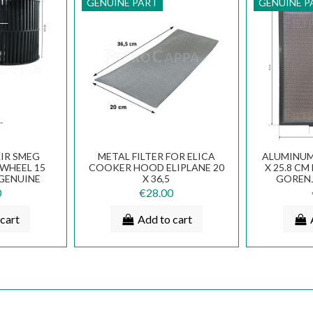
GENUINE PART
GENUINE P
IR SMEG
METAL FILTER FOR ELICA
ALUMINUM 
WHEEL 15
COOKER HOOD ELIPLANE 20
X 25.8 CM
GENUINE
X 36,5
GORENJ
GN01WB
GR
0
€28.00
cart
Add to cart