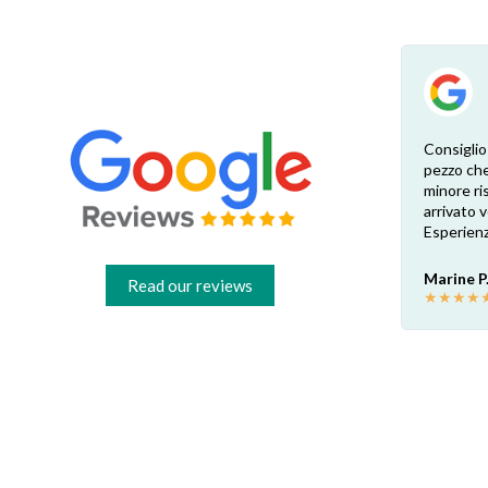
Esperienza eccellente. Bisogna inviare la
Consiglio
foto dell’etichetta del prodotto e così i
pezzo che
 di
pezzi di ricambio esatti vengono verificati
minore ris
dal venditore. Risposta attenta e rapida.
arrivato
Risparmio garantito rispetto ai rivenditori
Esperienz
fisici di zona: circa 30€ a pezzo nel mio caso.
Consigliatissimo!
Marine P
Read our reviews
★
★
★
★
Francesco B.
★
★
★
★
★