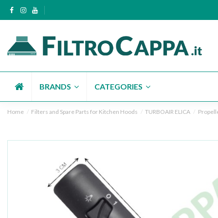
BRANDS
CATEGORIES
Home
Filters and Spare Parts for Kitchen Hoods
TURBOAIR ELICA
Propell