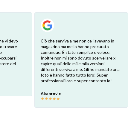
he vi devo
Ciò che serviva a me non ce l'avevano in
ro trovare
magazzino ma me lo hanno procurato
e
comunque. È stato semplice e veloce.
eoccuparsi
Inoltre non mi sono dovuto scervellare x
arere del
capire quali delle mille mila versioni
differenti serviva a me. Gli ho mandato una
foto e hanno fatto tutto loro! Super
professionali loro e super contento io!
Akaprovic
★
★
★
★
★