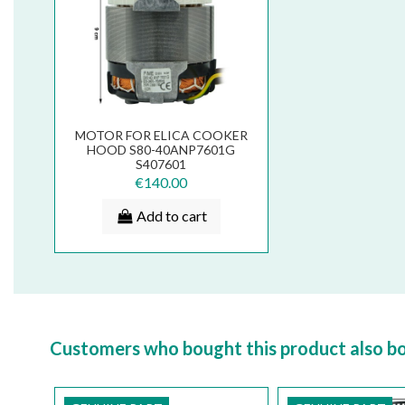
MOTOR FOR ELICA COOKER
HOOD S80-40ANP7601G
S407601
€140.00
Add to cart
Customers who bought this product also b