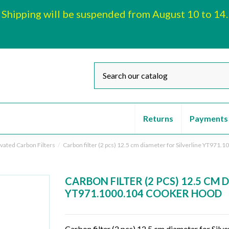
Shipping will be suspended from August 10 to 14.
Returns
Payments
ivated Carbon Filters
Carbon filter (2 pcs) 12.5 cm diameter for Silverline YT971.
CARBON FILTER (2 PCS) 12.5 CM 
YT971.1000.104 COOKER HOOD
Carbon filter (2 pcs) 12.5 cm diameter for Si