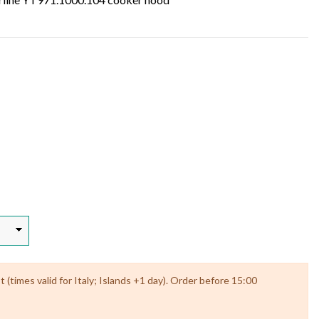
(times valid for Italy; Islands +1 day). Order before 15:00