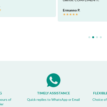
.
★
Ermanno P.
★
★
★
★
★
G
TIMELY ASSISTANCE
FLEXIBL
hours of
Quick replies to WhatsApp or Email
Choice of
der