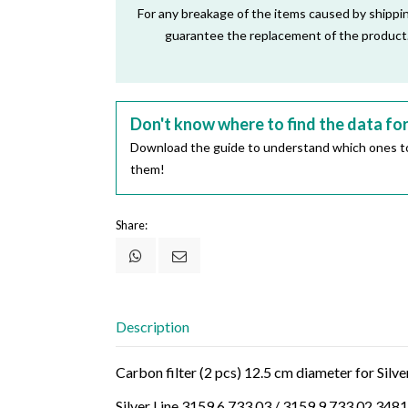
For any breakage of the items caused by shippi
guarantee the replacement of the product
Don't know where to find the data fo
Download the guide to understand which ones to
them!
Share:
Description
Carbon filter (2 pcs) 12.5 cm diameter for Si
Silver Line 3159.6.733.03 / 3159.9.733.02 3481