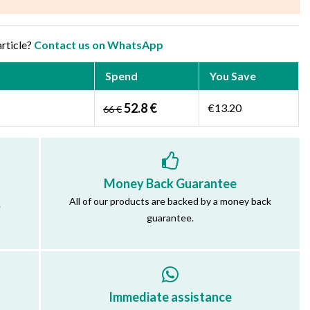
article?
Contact us on WhatsApp
Spend
You Save
52.8 €
€13.20
66 €
Money Back Guarantee
All of our products are backed by a money back
.
guarantee.
Immediate assistance