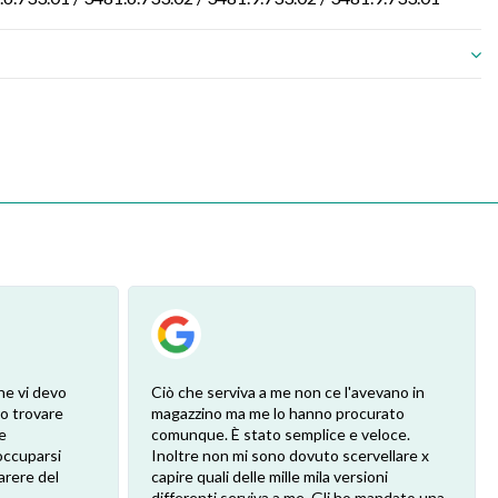
he vi devo
Ciò che serviva a me non ce l'avevano in
ro trovare
magazzino ma me lo hanno procurato
e
comunque. È stato semplice e veloce.
eoccuparsi
Inoltre non mi sono dovuto scervellare x
arere del
capire quali delle mille mila versioni
differenti serviva a me. Gli ho mandato una