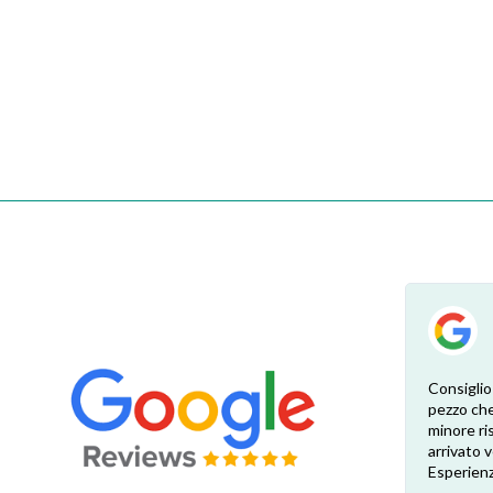
Esperienza eccellente. Bisogna inviare la
Consiglio
foto dell’etichetta del prodotto e così i
pezzo che
 di
pezzi di ricambio esatti vengono verificati
minore ris
dal venditore. Risposta attenta e rapida.
arrivato
Risparmio garantito rispetto ai rivenditori
Esperienz
fisici di zona: circa 30€ a pezzo nel mio caso.