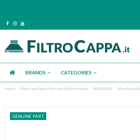
BRANDS
CATEGORIES
Home
Filters and Spare Parts for Kitchen Hoods
SILVERLINE
Silverline Act
GENUINE PART