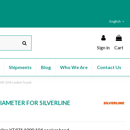
English
Sign in
Cart
Shipments
Blog
Who We Are
Contact Us
1000.104 cooker hood
DIAMETER FOR SILVERLINE
lverline YT971.1000.104 cooker hood