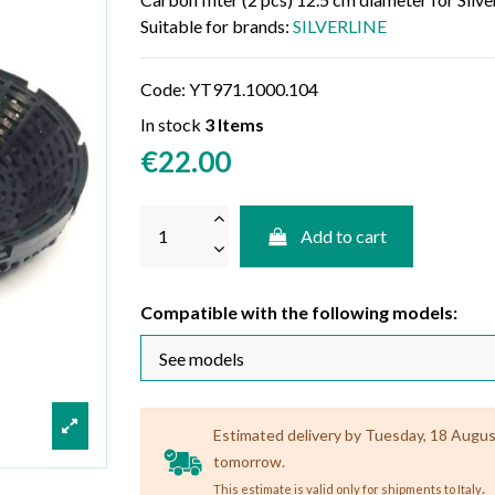
Suitable for brands:
SILVERLINE
Code:
YT971.1000.104
In stock
3 Items
€22.00
Add to cart
Compatible with the following models:
Estimated delivery by Tuesday, 18 August 
tomorrow.
.
This estimate is valid only for shipments to Italy