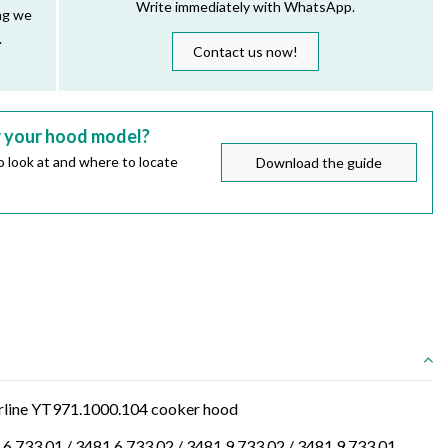
Write immediately with WhatsApp.
ng we
.
Contact us now!
r your hood model?
 look at and where to locate
Download the guide
lverline YT971.1000.104 cooker hood
.6.733.01 / 3481.6.733.02 / 3481.9.733.02 / 3481.9.733.01