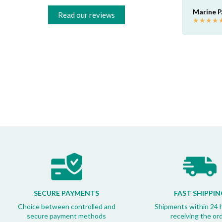
Consigliatissimo!
Marine P
Read our reviews
★
★
★
★
Francesco B.
★
★
★
★
★
SECURE PAYMENTS
FAST SHIPPIN
Choice between controlled and
Shipments within 24 
secure payment methods
receiving the or